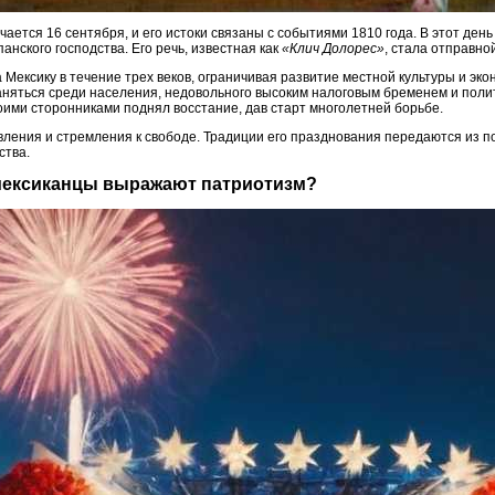
ается 16 сентября, и его истоки связаны с событиями 1810 года. В этот ден
анского господства. Его речь, известная как
«Клич Долорес»
, стала отправно
Мексику в течение трех веков, ограничивая развитие местной культуры и экон
няться среди населения, недовольного высоким налоговым бременем и полит
оими сторонниками поднял восстание, дав старт многолетней борьбе.
вления и стремления к свободе. Традиции его празднования передаются из п
ства.
 мексиканцы выражают патриотизм?