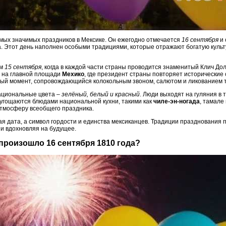
амых значимых праздников в Мексике. Он ежегодно отмечается
16 сентября
и 
а. Этот день наполнен особыми традициями, которые отражают богатую культ
ом
15 сентября
, когда в каждой части страны проводится знаменитый Клич Дол
 на главной площади
Мехико
, где президент страны повторяет исторические
ный момент, сопровождающийся колокольным звоном, салютом и ликованием 
ациональные цвета –
зелёный, белый и красный
. Люди выходят на гуляния в
угощаются блюдами национальной кухни, такими как
чиле-эн-ногада
, тамале
тмосферу всеобщего праздника.
я дата, а символ гордости и единства мексиканцев. Традиции празднования 
и вдохновляя на будущее.
 произошло 16 сентября 1810 года?