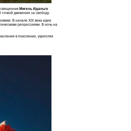
ь священник
Мигель Идальго
й точкой движения за свободу.
омики. В начале XIX века идеи
ическими репрессиями. В ночь на
околения в поколение, укрепляя