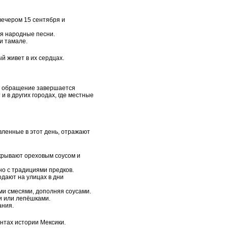
вечером 15 сентября и
яя народные песни.
и тамале.
й живет в их сердцах.
е обращение завершается
 в других городах, где местные
вленные в этот день, отражают
крывают ореховым соусом и
но с традициями предков.
одают на улицах в дни
ми смесями, дополняя соусами.
ми или лепёшками.
ания.
нтах истории Мексики.