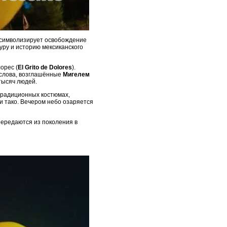
символизирует освобождение
уру и историю мексиканского
орес (
El Grito de Dolores
).
 слова, возглашённые
Мигелем
тысяч людей.
 традиционных костюмах,
 и тако. Вечером небо озаряется
передаются из поколения в