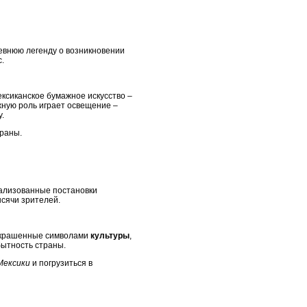
евнюю легенду о возникновении
.
ксиканское бумажное искусство –
жную роль играет освещение –
.
траны.
ализованные постановки
ысячи зрителей.
 украшенные символами
культуры
,
ытность страны.
Мексики
и погрузиться в