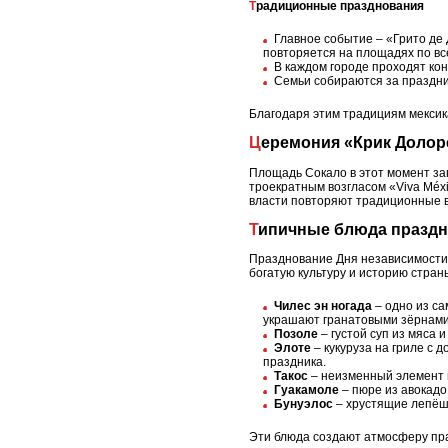
Традиционные празднования
Главное событие – «Грито де 
повторяется на площадях по вс
В каждом городе проходят ко
Семьи собираются за празднич
Благодаря этим традициям мексик
Церемония «Крик Долор
Площадь Сокало в этот момент з
троекратным возгласом «Viva Méxi
власти повторяют традиционные в
Типичные блюда праздни
Празднование Дня независимости 
богатую культуру и историю стран
Чилес эн ногада
– одно из с
украшают гранатовыми зёрнами.
Позоле
– густой суп из мяса 
Элоте
– кукуруза на гриле с 
праздника.
Такос
– неизменный элемент м
Гуакамоле
– пюре из авокадо
Бунуэлос
– хрустящие лепёшк
Эти блюда создают атмосферу пра