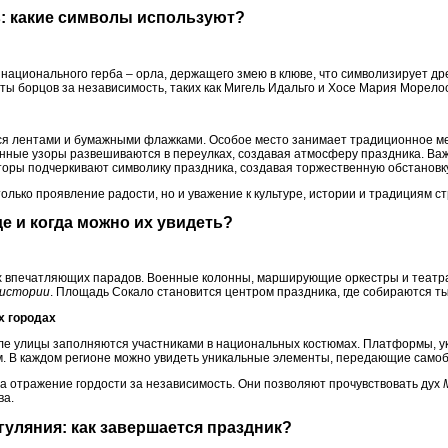
в: какие символы используют?
национального герба – орла, держащего змею в клюве, что символизирует др
ты борцов за независимость, таких как Мигель Идальго и Хосе Мария Морелос
ся лентами и бумажными флажками. Особое место занимает традиционное ме
нные узоры развешиваются в переулках, создавая атмосферу праздника. Ва
оры подчеркивают символику праздника, создавая торжественную обстановку
только проявление радости, но и уважение к культуре, истории и традициям с
де и когда можно их увидеть?
ых впечатляющих парадов. Военные колонны, марширующие оркестры и театр
истории
. Площадь Сокало становится центром праздника, где собираются т
х городах
бле улицы заполняются участниками в национальных костюмах. Платформы,
. В каждом регионе можно увидеть уникальные элементы, передающие самоб
 а отражение гордости за независимость. Они позволяют прочувствовать дух
ва.
 гуляния: как завершается праздник?