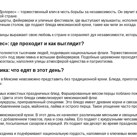
Долорес» – торжественный клич в честь борьбы за независимость. Он звучит 
ей стране.
нцерты, фейерверки и уличные фестивали, где выступают музыканты, исполн
ным столом, где подают блюда мексиканской кухни, такие как чили эн ногада 
анцы выражают свою любовь к стране и сохраняют дух независимости, которы
ес»: где проходит и как выглядит?
аполняется тысячами людей, поднявших национальные флаги. Торжественно
co!» под звуки гимна и вспышки фейерверков. Подобные церемонии проходят и
озгласы, наполняя улицы атмосферой единства и патриотизма.
ка: что едят в этот день?
в Мексике невозможно представить без традиционной кухни. Блюда, пригото
ы.
амых известных праздничных блюд. Фаршированные мясом перцы поблано по
 Цвета этого блюда символизируют мексиканский флаг.
и кукурузы, приправленный специями. Это блюдо имеет древние корни и связа
добавлением сыра, майонеза, лайма и острого перца. Такое угощение часто пр
ексиканской кухни. В этот день их начиняют различными мясными и овощны
 с добавлением томатов, лука и сока лайма. Его подают с кукурузными чипса
и, посыпанные сахаром и корицей. Их подают как десерт во время празднов
здника и подчёркивают национальную гордость, напоминая о ключевых моме