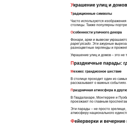
Украшение улиц и домо
Традиционные символы
Часто используются изображения 
столицы. Также популярны портре
Особенности уличного декора
Фонари, арки и вывески украшают
papel picado
. Эти ажурные выреза
разноцветные гирлянды и прожект
Украшение улиц и домов – это не 
Праздничные парады: г
Мехико: грандиозное шествие
В столице проходит один из сам
рассказывают о важных событиях
Праздничная атмосфера в други
В Гвадалахаре, Монтеррее и Пуэ
проезжают по главным проспектам
Эти парады – не просто зрелище,
атмосферу национального единст
Фейерверки и вечерние