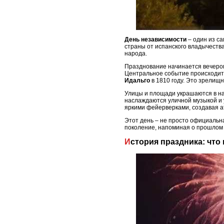
День независимости
– один из с
страны от испанского владычеств
народа.
Празднование начинается вечер
Центральное событие происходит
Идальго
в 1810 году. Это зрелищ
Улицы и площади украшаются в н
наслаждаются уличной музыкой и 
яркими фейерверками, создавая а
Этот день – не просто официальна
поколение, напоминая о прошлом 
История праздника: что