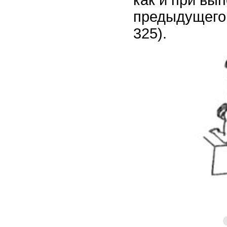
как и при вы
предыдущего 
325).