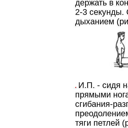
держать в ко
2-3 секунды.
дыханием (рис
И.П. - сидя 
прямыми ног
сгибания-раз
преодоление
тяги петлей (р