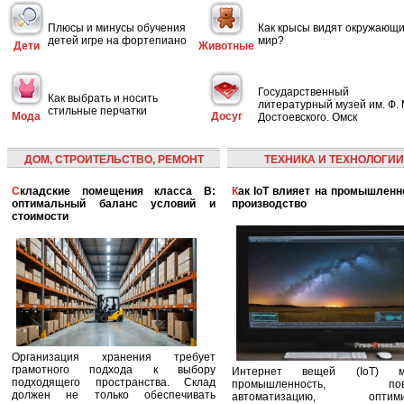
Плюсы и минусы обучения
Как крысы видят окружающ
детей игре на фортепиано
мир?
Дети
Животные
Государственный
Как выбрать и носить
литературный музей им. Ф. 
стильные перчатки
Мода
Досуг
Достоевского. Омск
ДОМ, СТРОИТЕЛЬСТВО, РЕМОНТ
ТЕХНИКА И ТЕХНОЛОГИИ
Складские помещения класса B:
Как IoT влияет на промышленность и
оптимальный баланс условий и
производство
стоимости
Организация хранения требует
грамотного подхода к выбору
Интернет вещей (IoT) м
подходящего пространства. Склад
промышленность, пов
должен не только обеспечивать
автоматизацию, оптими