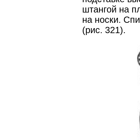
штангой на п
на носки. Сп
(рис. 321).