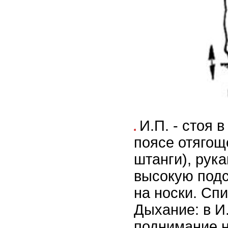
И.П. - стоя 
поясе отягоще
штанги), рук
высокую подс
на носки. Сп
Дыхание: в И.
поднимание н