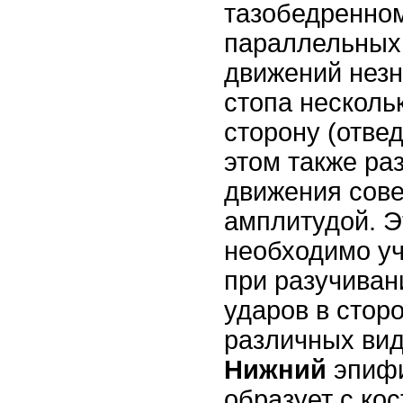
тазобедренном
параллельных
движений незн
стопа несколь
сторону (отве
этом также ра
движения сов
амплитудой. Э
необходимо уч
при разучиван
ударов в сторо
различных вид
Нижний
эпифи
образует с кос