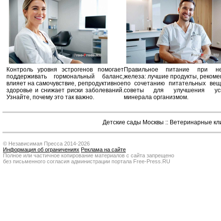
Контроль уровня эстрогенов помогает
Правильное питание при не
поддерживать гормональный баланс,
железа: лучшие продукты, реком
влияет на самочувствие, репродуктивное
по сочетанию питательных вещ
здоровье и снижает риски заболеваний.
советы для улучшения усв
Узнайте, почему это так важно.
минерала организмом.
Детские сады Москвы
::
Ветеринарные кл
© Независимая Пресса 2014-2026
Информация об ограничениях
Реклама на сайте
Полное или частичное копирование материалов с сайта запрещено
без письменного согласия администрации портала Free-Press.RU