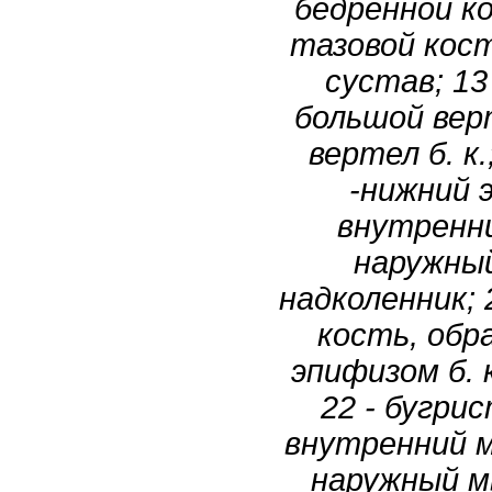
бедренной к
тазовой кос
сустав; 13 
большой верт
вертел б. к.;
-нижний э
внутренни
наружный
надколенник; 
кость, обр
эпифизом б. 
22 - бугрис
внутренний мы
наружный мы