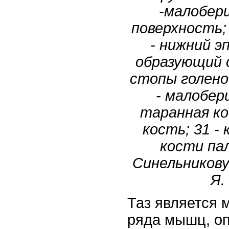
-малобер
поверхность; 2
- нижний эп
образующий 
стопы голено
- малоберц
таранная ко
кость; 31 - 
кости па
Синельникову 
Я. 
Таз является 
ряда мышц, оп