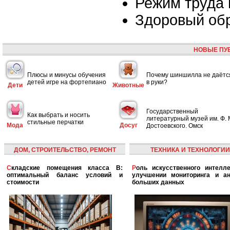
Режим труда 
Здоровый об
НОВЫЕ ПУ
Плюсы и минусы обучения
Почему шиншилла не даётс
детей игре на фортепиано
в руки?
Дети
Животные
Государственный
Как выбрать и носить
литературный музей им. Ф. 
стильные перчатки
Мода
Досуг
Достоевского. Омск
ДОМ, СТРОИТЕЛЬСТВО, РЕМОНТ
ТЕХНИКА И ТЕХНОЛОГИИ
Складские помещения класса B:
Роль искусственного интеллекта в
оптимальный баланс условий и
улучшении мониторинга и ан
стоимости
больших данных