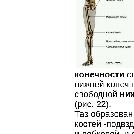
конечности
со
нижней конечно
свободной
ни
(рис. 22).
Таз образован
костей -подвз
и лобковой, и