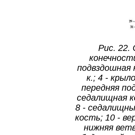
Рис. 22.
конечности
подвздошная к
к.; 4 - крыло
передняя под
седалищная ко
8 - седалищный
кость; 10 - вер
нижняя ветвь