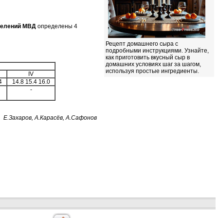
делений
МВД
определены 4
Рецепт домашнего сыра с
подробными инструкциями. Узнайте,
как приготовить вкусный сыр в
домашних условиях шаг за шагом,
используя простые ингредиенты.
IV
4
14.8 15.4 16.0
-
Е.Захаров, А.Карасёв, А.Сафонов