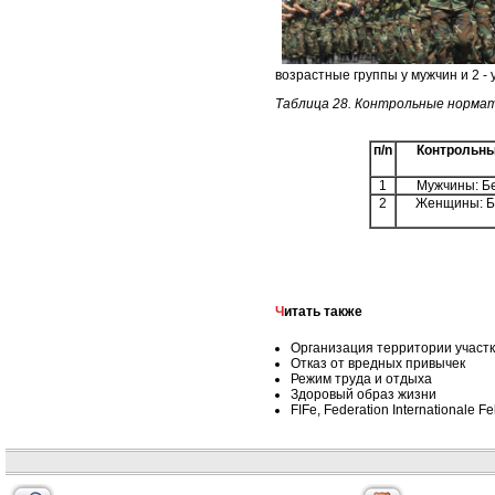
возрастные группы у мужчин и 2 - 
Таблица 28. Контрольные норма
п/n
Контрольны
1
Мужчины: Бе
2
Женщины: Бе
Читать также
Организация территории участ
Отказ от вредных привычек
Режим труда и отдыха
Здоровый образ жизни
FIFe, Federation International