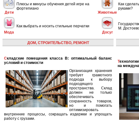
Плюсы и минусы обучения детей игре на
Как сделат
фортепиано
руками?
Дети
Животные
Государств
Как выбрать и носить стильные перчатки
М. Достоевс
Мода
Досуг
ДОМ, СТРОИТЕЛЬСТВО, РЕМОНТ
Складские помещения класса B: оптимальный баланс
Технологии в сфере автономных кораблей и их влияние
условий и стоимости
на междун
Организация хранения
требует грамотного
подхода к выбору
подходящего
пространства. Склад
должен не только
обеспечивать
сохранность товаров,
но и помогать
оптимизировать
внутренние процессы, сокращать издержки и упрощать
работу с грузами.