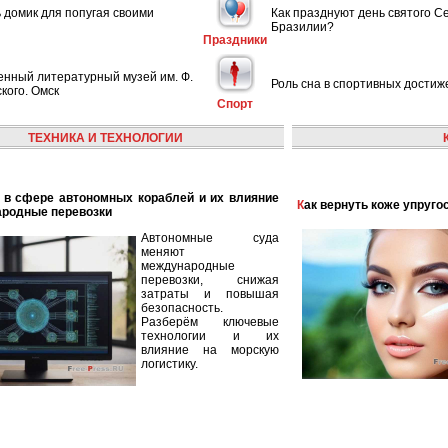
ь домик для попугая своими
Как празднуют день святого С
Бразилии?
Праздники
енный литературный музей им. Ф.
Роль сна в спортивных достиж
кого. Омск
Спорт
ТЕХНИКА И ТЕХНОЛОГИИ
Как вернуть коже упруго
ародные перевозки
Автономные суда
меняют
международные
перевозки, снижая
затраты и повышая
безопасность.
Разберём ключевые
технологии и их
влияние на морскую
логистику.