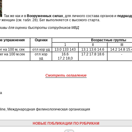
Т
ак же как и в
Вооруженных силах
, для личного состава органов и
подраз
у женщин (см. табл. 28). Бег выполняется с высокого старта.
тивы для оценки быстроты сотрудников МВД
е упражнения
Оценки
Возрастные группы
1
II
III
г на 100 м, сек
отл хор уд
13.0 133 143
13.1 13.6 14.6
14.2 14.8 15.
г на 100 м.сек
отл хор
16.6
17.2 17.8 18.6
-
уд
17.2 18,0
Смотреть оглавление
ка
e Feline, Международная фелинологическая организация
НОВЫЕ ПУБЛИКАЦИИ ПО РУБРИКАМ