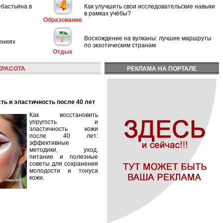
ебастьяна в
Как улучшить свои исследовательские навыки
в рамках учёбы?
Образование
Восхождение на вулканы: лучшие маршруты
ениях
по экзотическим странам
Отдых
КРАСОТА
РЕКЛАМА НА ПОРТАЛЕ
сть и эластичность после 40 лет
Как восстановить
упругость и
эластичность кожи
после 40 лет:
эффективные
методики, уход,
питание и полезные
советы для сохранения
молодости и тонуса
кожи.