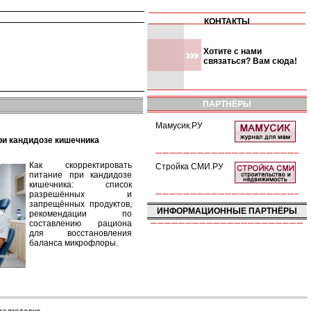
КОНТАКТЫ
Хотите с нами
связаться? Вам сюда!
ПАРТНЁРЫ
Мамусик.РУ
при кандидозе кишечника
Как скорректировать
Стройка СМИ.РУ
питание при кандидозе
кишечника: список
разрешённых и
запрещённых продуктов,
ИНФОРМАЦИОННЫЕ ПАРТНЁРЫ
рекомендации по
составлению рациона
для восстановления
баланса микрофлоры.