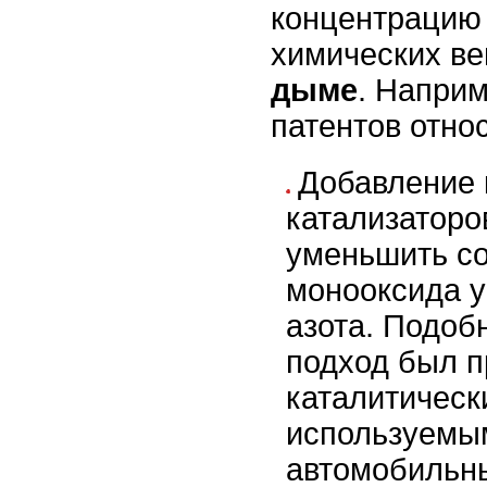
концентрацию
химических в
дыме
. Наприм
патентов отно
Д
обавление
катализаторо
уменьшить с
монооксида у
азота. Подоб
подход был п
каталитическ
используемым
автомобильн