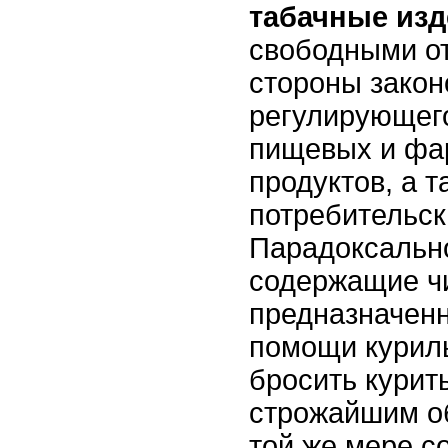
табачные из
свободными от
стороны закон
регулирующег
пищевых и фа
продуктов, а т
потребительск
Парадоксально
содержащие чи
предназначен
помощи курил
бросить курит
строжайшим о
той же мере с