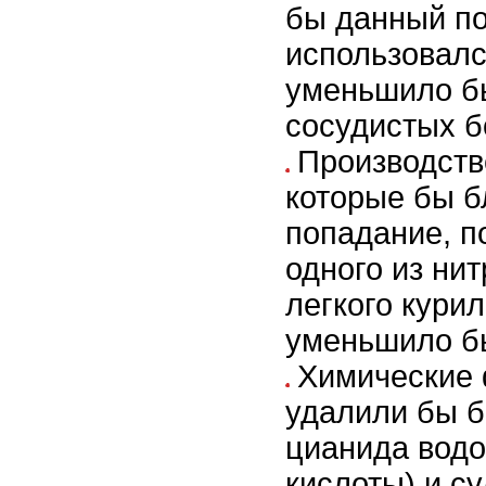
бы данный п
использовался
уменьшило б
сосудистых б
П
роизводст
которые бы б
попадание, п
одного из ни
легкого кури
уменьшило б
Х
имические 
удалили бы б
цианида водо
кислоты) и с