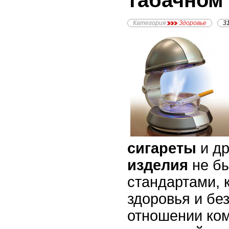
табачном
Категория
Здоровье
3
сигареты
и д
изделия
не бы
стандартами,
здоровья и бе
отношении ком