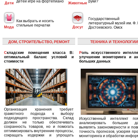
детей игре на фортепиано
руки?
Дети
Животные
Государственный
Как выбрать и носить
литературный музей им. Ф. 
стильные перчатки
Мода
Досуг
Достоевского. Омск
ДОМ, СТРОИТЕЛЬСТВО, РЕМОНТ
ТЕХНИКА И ТЕХНОЛОГИИ
Складские помещения класса B:
Роль искусственного интеллекта в
оптимальный баланс условий и
улучшении мониторинга и ан
стоимости
больших данных
Организация хранения требует
грамотного подхода к выбору
подходящего пространства. Склад
Искусственный интеллект по
должен не только обеспечивать
анализировать большие да
сохранность товаров, но и помогать
выявлять закономерности и по
оптимизировать внутренние процессы,
точность прогнозов, ускоряя пр
сокращать издержки и упрощать
мониторинга и обработки инфор