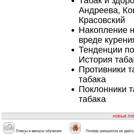
Табак и здор
Андреева, Ко
Красовский
Накопление 
вреде курени
Тенденции по
История таба
Противники т
табака
Поклонники т
табака
НОВЫЕ ПУ
Плюсы и минусы обучения
Почему шиншилла не даётс