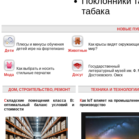
Поклонники т
табака
НОВЫЕ ПУ
Плюсы и минусы обучения
Как крысы видят окружающ
детей игре на фортепиано
мир?
Дети
Животные
Государственный
Как выбрать и носить
литературный музей им. Ф. 
стильные перчатки
Мода
Досуг
Достоевского. Омск
ДОМ, СТРОИТЕЛЬСТВО, РЕМОНТ
ТЕХНИКА И ТЕХНОЛОГИИ
Складские помещения класса B:
Как IoT влияет на промышленность и
оптимальный баланс условий и
производство
стоимости