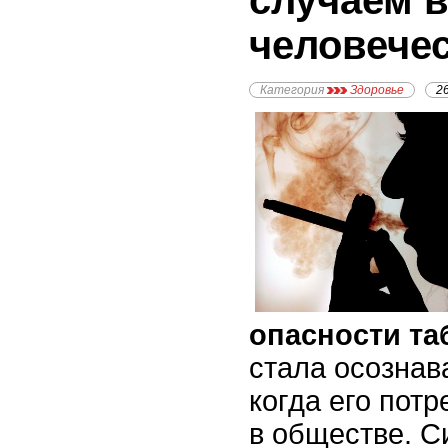
случаем в
человече
Категория
Здоровье
2
опасности та
стала осознава
когда его пот
в обществе. С