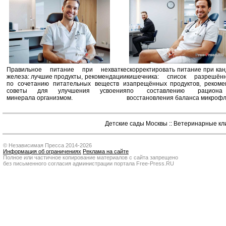
Правильное питание при нехватке
скорректировать питание при ка
железа: лучшие продукты, рекомендации
кишечника: список разрешё
по сочетанию питательных веществ и
запрещённых продуктов, рекоме
советы для улучшения усвоения
по составлению рацион
минерала организмом.
восстановления баланса микроф
Детские сады Москвы
::
Ветеринарные кл
© Независимая Пресса 2014-2026
Информация об ограничениях
Реклама на сайте
Полное или частичное копирование материалов с сайта запрещено
без письменного согласия администрации портала Free-Press.RU