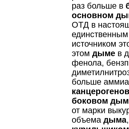
раз больше в
основном ды
ОТД в настоя
единственным
источником эт
этом
дыме
в д
фенола, бензп
диметилнитроз
больше аммиа
канцерогено
боковом дым
от марки вык
объема
дыма