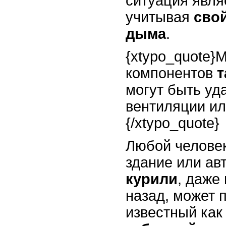
ситуация явля
учитывая
свой
дыма
.
{xtypo_quote}
компонентов
т
могут быть уд
вентиляции и
{/xtypo_quote}
Любой челове
здание или ав
курили
, даже
назад, может 
известный как