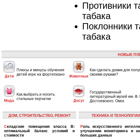
Противники т
табака
Поклонники т
табака
НОВЫЕ ПУ
Плюсы и минусы обучения
Как сделать домик для попу
детей игре на фортепиано
своими руками?
Дети
Животные
Государственный
Как выбрать и носить
литературный музей им. Ф. 
стильные перчатки
Мода
Досуг
Достоевского. Омск
ДОМ, СТРОИТЕЛЬСТВО, РЕМОНТ
ТЕХНИКА И ТЕХНОЛОГИИ
Складские помещения класса B:
Роль искусственного интеллекта в
оптимальный баланс условий и
улучшении мониторинга и ан
стоимости
больших данных