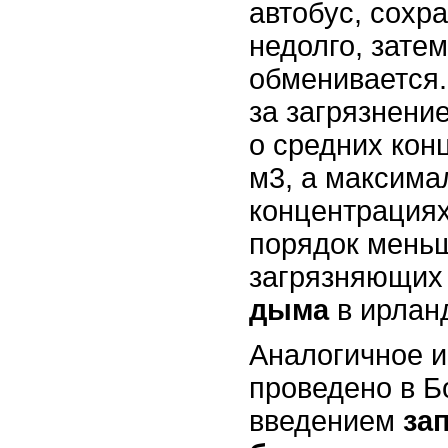
автобус, сохр
недолго, затем
обменивается
за загрязнени
о средних кон
м3, а максим
концентрациях 
порядок мень
загрязняющих
дыма
в ирланд
Аналогичное 
проведено в Б
введением
за