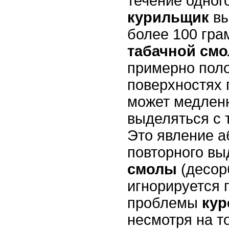
течение одног
курильщик
вы
более 100 гра
табачной см
примерно поло
поверхностях 
может медлен
выделяться с 
Это явление а
повторного в
смолы
(десор
игнорируется 
проблемы
кур
несмотря на т