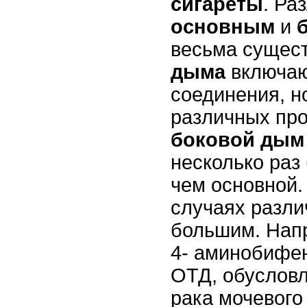
сигареты
. Ра
основным
и
весьма сущест
дыма
включаю
соединения, н
различных про
боковой дым
несколько ра
чем основной.
случаях разли
большим. Нап
4- аминобифе
ОТД, обуслов
рака мочевого 