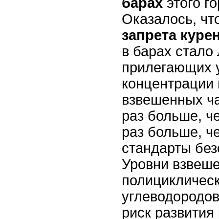
барах
этого го
Оказалось, чт
запрета куре
в барах стало
прилегающих у
концентрации
взвешенных ча
раз больше, че
раз больше, ч
стандарты без
Уровни взвеш
полициклическ
углеводородо
риск развития