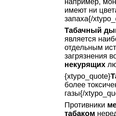
например, мон
имеют ни цвет
запаха{/xtypo_
Табачный ды
является наи
отдельным ист
загрязнения в
некурящих
лю
{xtypo_quote}
Т
более токсиче
газы{/xtypo_qu
Противники
ме
табаком
неред