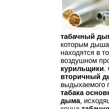
табачный ды
которым дышат
находятся в т
воздушном про
курильщики
.
вторичный 
выдыхаемого 
табака
основ
дыма
, исходя
конца
табачно