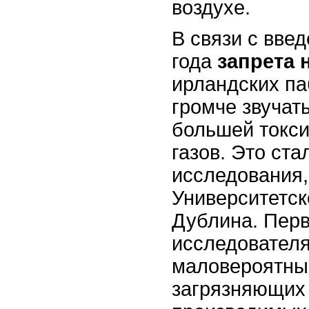
воздухе.
В связи с вве
года
запрета 
ирландских па
громче звучат
большей токс
газов. Это ст
исследования,
Университетс
Дублина. Пер
исследователя
маловероятным
загрязняющих