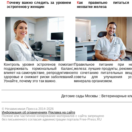
Почему важно следить за уровнем
Как правильно питаться при
эстрогенов у женщин
нехватке железа
Контроль уровня эстрогенов помогает
Правильное питание при не
поддерживать гормональный баланс,
железа: лучшие продукты, реком
влияет на самочувствие, репродуктивное
по сочетанию питательных вещ
здоровье и снижает риски заболеваний.
советы для улучшения усв
Узнайте, почему это так важно.
минерала организмом.
Детские сады Москвы
::
Ветеринарные кл
© Независимая Пресса 2014-2026
Информация об ограничениях
Реклама на сайте
Полное или частичное копирование материалов с сайта запрещено
без письменного согласия администрации портала Free-Press.RU