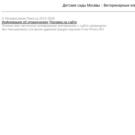
Детские сады Москвы
::
Ветеринарные кл
© Независимая Пресса 2014-2026
Информация об ограничениях
Реклама на сайте
Полное или частичное копирование материалов с сайта запрещено
без письменного согласия администрации портала Free-Press.RU