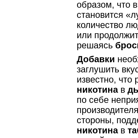
образом, что 
становится «л
количество лю
или продолжи
решаясь
брос
Добавки
необ
заглушить вку
известно, что 
никотина
в
д
по себе непри
производителя
стороны, подд
никотина
в
т