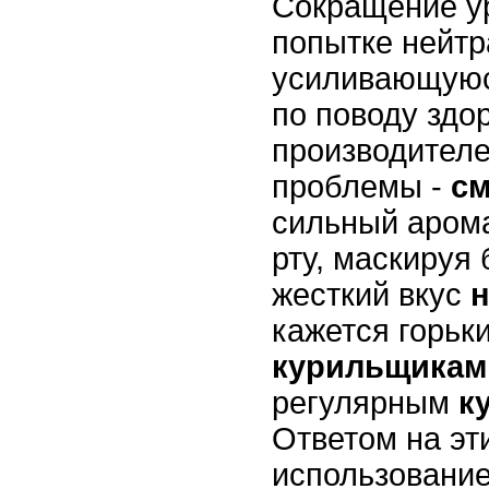
Сокращение у
попытке нейтр
усиливающуюс
по поводу здо
производител
проблемы -
с
сильный аром
рту, маскируя 
жесткий вкус
н
кажется горь
курильщикам
регулярным
к
Ответом на эт
использовани