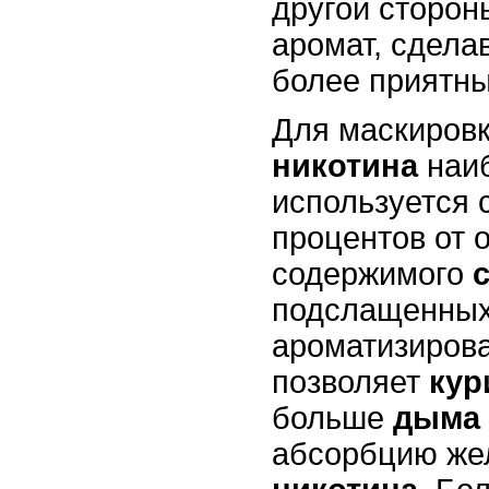
другой сторон
аромат, сдела
более приятн
Для маскировк
никотина
наиб
используется 
процентов от
содержимого
подслащенных
ароматизиров
позволяет
кур
больше
дыма
абсорбцию же