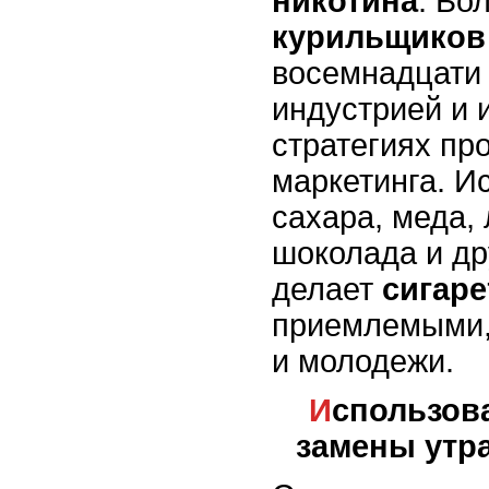
никотина
. Бо
курильщиков
восемнадцати 
индустрией и 
стратегиях пр
маркетинга. И
сахара, меда, 
шоколада и др
делает
сигар
приемлемыми,
и молодежи.
И
спользов
замены утр