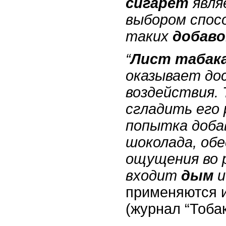
сигарет
явля
выбором спос
таких
добаво
“
Лист табак
оказывает до
воздействия.
сгладить его 
попытка доба
шоколада, об
ощущения во р
входит
дым
и
применяются и
(журнал “Тобак