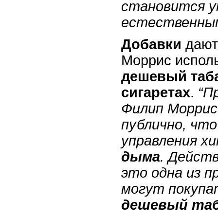
становится у
естественны
Добавки
дают
Моррис исполь
дешевый таб
сигаретах
.
“П
Филип Моррис
публично, чт
управления хи
дыма
. Дейст
это одна из п
могут покупа
дешевый та