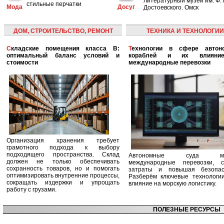
литературный музей им. Ф. 
стильные перчатки
Мода
Досуг
Достоевского. Омск
ДОМ, СТРОИТЕЛЬСТВО, РЕМОНТ
ТЕХНИКА И ТЕХНОЛОГИИ
Складские помещения класса B:
Технологии в сфере автономных
оптимальный баланс условий и
кораблей и их влияни
стоимости
международные перевозки
Организация хранения требует
грамотного подхода к выбору
подходящего пространства. Склад
Автономные суда ме
должен не только обеспечивать
международные перевозки, с
сохранность товаров, но и помогать
затраты и повышая безопасн
оптимизировать внутренние процессы,
Разберём ключевые технологи
сокращать издержки и упрощать
влияние на морскую логистику.
работу с грузами.
ПОЛЕЗНЫЕ РЕСУРСЫ