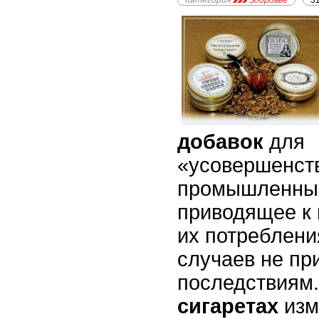
Категория
Здоровье
3
добавок
для
«усовершенст
промышленных
приводящее к
их потреблени
случаев не пр
последствиям
сигаретах
изм