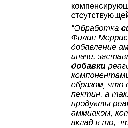
компенсирующ
отсутствующе
“Обработка
с
Филип Моррис
добавление ам
иначе, заста
добавки
реаг
компонентам
образом, что
пектин, а та
продукты реак
аммиаком, ко
вклад в то, ч