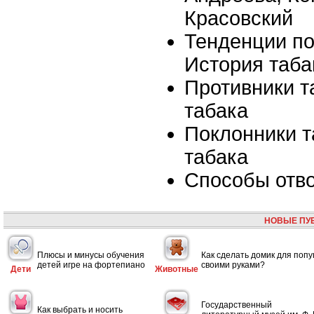
Красовский
Тенденции по
История таба
Противники т
табака
Поклонники т
табака
Способы отв
НОВЫЕ ПУ
Плюсы и минусы обучения
Как сделать домик для попу
детей игре на фортепиано
своими руками?
Дети
Животные
Государственный
Как выбрать и носить