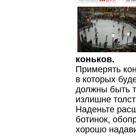
Категория
Досуг
18 де
коньков.
Примерять кон
в которых буде
должны быть т
излишне толст
Наденьте рас
ботинок, обопр
хорошо надави