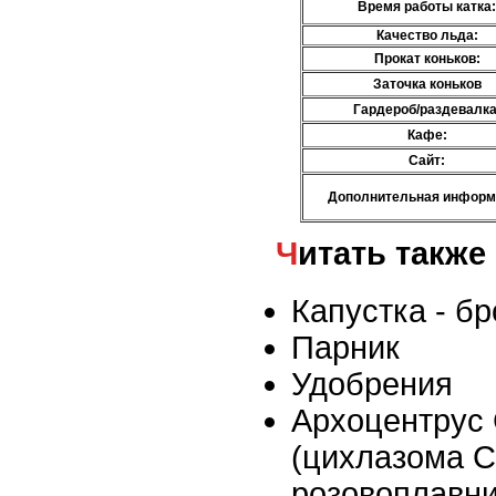
Время работы катка:
Качество льда:
Прокат коньков:
Заточка коньков
Гардероб/раздевалка
Кафе:
Сайт:
Дополнительная информ
Читать также
Капустка - б
Парник
Удобрения
Архоцентрус
(цихлазома С
розовоплавни