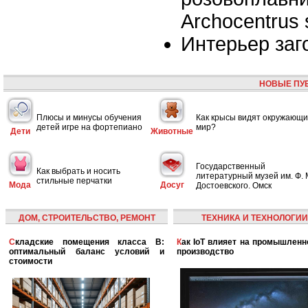
Archocentrus s
Интерьер заг
НОВЫЕ ПУ
Плюсы и минусы обучения
Как крысы видят окружающ
детей игре на фортепиано
мир?
Дети
Животные
Государственный
Как выбрать и носить
литературный музей им. Ф. 
стильные перчатки
Мода
Досуг
Достоевского. Омск
ДОМ, СТРОИТЕЛЬСТВО, РЕМОНТ
ТЕХНИКА И ТЕХНОЛОГИИ
Складские помещения класса B:
Как IoT влияет на промышленность и
оптимальный баланс условий и
производство
стоимости