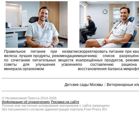
Правильное питание при нехватке
скорректировать питание при ка
железа: лучшие продукты, рекомендации
кишечника: список разрешё
по сочетанию питательных веществ и
запрещённых продуктов, рекоме
советы для улучшения усвоения
по составлению рацион
минерала организмом.
восстановления баланса микроф
Детские сады Москвы
::
Ветеринарные кл
© Независимая Пресса 2014-2026
Информация об ограничениях
Реклама на сайте
Полное или частичное копирование материалов с сайта запрещено
без письменного согласия администрации портала Free-Press.RU