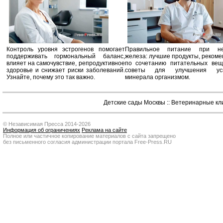
Контроль уровня эстрогенов помогает
Правильное питание при не
поддерживать гормональный баланс,
железа: лучшие продукты, реком
влияет на самочувствие, репродуктивное
по сочетанию питательных вещ
здоровье и снижает риски заболеваний.
советы для улучшения усв
Узнайте, почему это так важно.
минерала организмом.
Детские сады Москвы
::
Ветеринарные кл
© Независимая Пресса 2014-2026
Информация об ограничениях
Реклама на сайте
Полное или частичное копирование материалов с сайта запрещено
без письменного согласия администрации портала Free-Press.RU