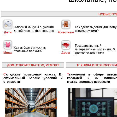
НОВЫЕ ПУ
Плюсы и минусы обучения
Как сделать домик для попу
детей игре на фортепиано
своими руками?
Дети
Животные
Государственный
Как выбрать и носить
литературный музей им. Ф. 
стильные перчатки
Мода
Досуг
Достоевского. Омск
ДОМ, СТРОИТЕЛЬСТВО, РЕМОНТ
ТЕХНИКА И ТЕХНОЛОГИИ
Складские помещения класса B:
Технологии в сфере автономных
оптимальный баланс условий и
кораблей и их влияни
стоимости
международные перевозки