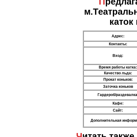
Предлагаемые услуги -
м.Театраль
каток
Адрес:
Контакты:
Вход:
Время работы катка:
Качество льда:
Прокат коньков:
Заточка коньков
Гардероб/раздевалка
Кафе:
Сайт:
Дополнительная информ
Читать также