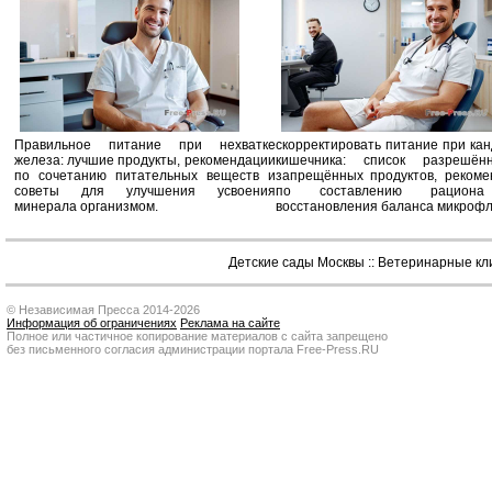
Правильное питание при нехватке
скорректировать питание при ка
железа: лучшие продукты, рекомендации
кишечника: список разрешё
по сочетанию питательных веществ и
запрещённых продуктов, рекоме
советы для улучшения усвоения
по составлению рацион
минерала организмом.
восстановления баланса микроф
Детские сады Москвы
::
Ветеринарные кл
© Независимая Пресса 2014-2026
Информация об ограничениях
Реклама на сайте
Полное или частичное копирование материалов с сайта запрещено
без письменного согласия администрации портала Free-Press.RU