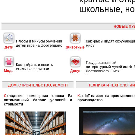
школьные, но
НОВЫЕ ПУ
Плюсы и минусы обучения
Как крысы видят окружающ
детей игре на фортепиано
мир?
Дети
Животные
Государственный
Как выбрать и носить
литературный музей им. Ф. 
стильные перчатки
Мода
Досуг
Достоевского. Омск
ДОМ, СТРОИТЕЛЬСТВО, РЕМОНТ
ТЕХНИКА И ТЕХНОЛОГИИ
Складские помещения класса B:
Как IoT влияет на промышленность и
оптимальный баланс условий и
производство
стоимости