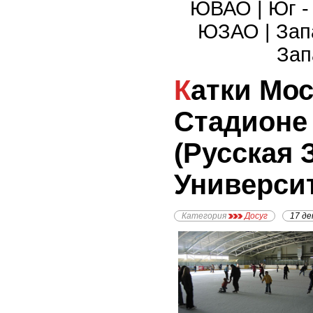
ЮВАО
|
Юг 
ЮЗАО
|
Зап
Зап
Катки Москвы - Каток на
Стадионе
(Русская З
Универси
Категория
Досуг
17 де