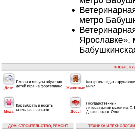
Ветеринарная
метро Бабуш
Ветеринарная
Ярославке», 
Бабушкинска
НОВЫЕ ПУ
Плюсы и минусы обучения
Как крысы видят окружающ
детей игре на фортепиано
мир?
Дети
Животные
Государственный
Как выбрать и носить
литературный музей им. Ф. 
стильные перчатки
Мода
Досуг
Достоевского. Омск
ДОМ, СТРОИТЕЛЬСТВО, РЕМОНТ
ТЕХНИКА И ТЕХНОЛОГИИ