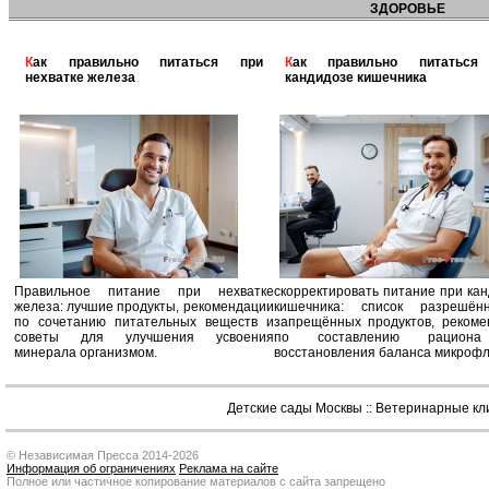
ЗДОРОВЬЕ
Как правильно питаться при
Как правильно питаться при
нехватке железа
кандидозе кишечника
Правильное питание при нехватке
скорректировать питание при ка
железа: лучшие продукты, рекомендации
кишечника: список разрешё
по сочетанию питательных веществ и
запрещённых продуктов, рекоме
советы для улучшения усвоения
по составлению рацион
минерала организмом.
восстановления баланса микроф
Детские сады Москвы
::
Ветеринарные кл
© Независимая Пресса 2014-2026
Информация об ограничениях
Реклама на сайте
Полное или частичное копирование материалов с сайта запрещено