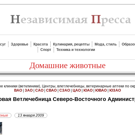
суг
Здоровье
Красота
Кулинария, рецепты
Мода, стиль
Образо
Спорт
Техника и технологии
Домашние животные
 клиники (ветклиники), Центры, влетлечебницы, ветеринарные аптеки по ок
ВАО
|
ЗАО
|
САО
|
СВАО
|
СЗАО
|
ЦАО
|
ЮАО
|
ЮВАО
|
ЮЗАО
тные
13 января 2009