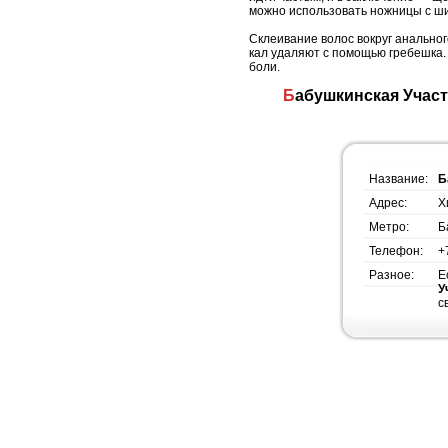
можно использовать ножницы с ш
Склеивание волос вокруг анально
кал удаляют с помощью гребешка.
боли.
Бабушкинская Участковая Ветлечебница Северо-Восточного Административного Округа, метро
Название:
Б
Адрес:
Х
Метро:
Б
Телефон:
+
Разное:
Е
У
с