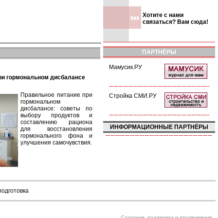
Хотите с нами
связаться? Вам сюда!
ПАРТНЁРЫ
Мамусик.РУ
при гормональном дисбалансе
Правильное питание при
Стройка СМИ.РУ
гормональном
дисбалансе: советы по
выбору продуктов и
составлению рациона
ИНФОРМАЦИОННЫЕ ПАРТНЁРЫ
для восстановления
гормонального фона и
улучшения самочувствия.
подготовка
Создание, поддержка и продвижение