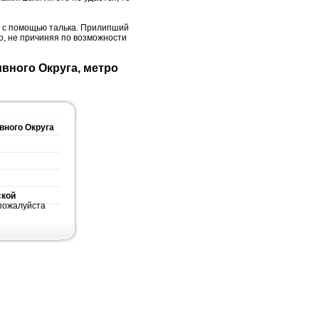
ть с помощью талька. Прилипший
о, не причиняя по возможности
вного Округа
ской
 пожалуйста