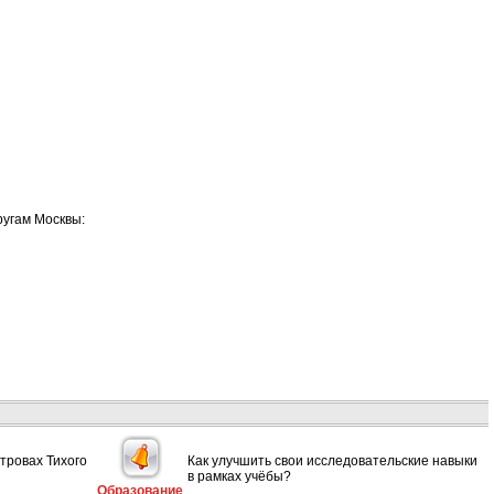
ругам Москвы:
тровах Тихого
Как улучшить свои исследовательские навыки
в рамках учёбы?
Образование