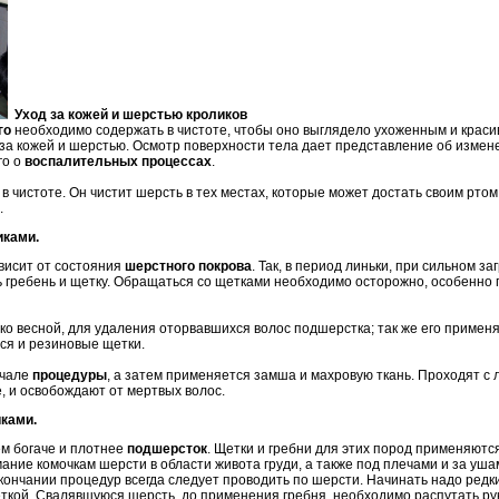
У
ход за кожей и шерстью кроликов
го
необходимо содержать в чистоте, чтобы оно выглядело ухоженным и крас
за кожей и шерстью. Осмотр поверхности тела дает представление об измене
го о
воспалительных процессах
.
в чистоте. Он чистит шерсть в тех местах, которые может достать своим ртом
.
иками.
ависит от состояния
шерстного покрова
. Так, в период линьки, при сильном з
гребень и щетку. Обращаться со щетками необходимо осторожно, особенно 
о весной, для удаления оторвавшихся волос подшерстка; так же его применя
ся и резиновые щетки.
ачале
процедуры
, а затем применяется замша и махровую ткань. Проходят с
е, и освобождают от мертвых волос.
ками.
ем богаче и плотнее
подшерсток
. Щетки и гребни для этих пород применяютс
ание комочкам шерсти в области живота груди, а также под плечами и за уша
кончании процедур всегда следует проводить по шерсти. Начинать надо редк
ткой. Свалявшуюся шерсть, до применения гребня, необходимо распутать рука