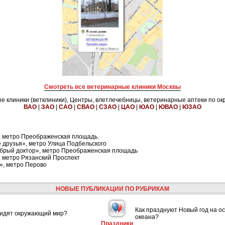
Смотреть все ветеринарные клиники Москвы
 клиники (ветклиники), Центры, влетлечебницы, ветеринарные аптеки по ок
ВАО
|
ЗАО
|
САО
|
СВАО
|
СЗАО
|
ЦАО
|
ЮАО
|
ЮВАО
|
ЮЗАО
, метро Преображенская площадь.
 друзья», метро Улица Подбельского
брый доктор», метро Преображенская площадь
 метро Рязанский Проспект
», метро Перово
НОВЫЕ ПУБЛИКАЦИИ ПО РУБРИКАМ
Как празднуют Новый год на ос
видят окружающий мир?
океана?
Праздники