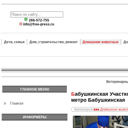
266-572-755
info@free-press.ru
Дети, семья
Дом, строительство, ремонт
Домашние животные
До
Ветеринарные
ГЛАВНОЕ МЕНЮ
Бабушкинская Участковая Ветлечебница Северо-Восточного Административного Округа,
метро Бабушкинская
Главная
Категория
Домашние живо
ИНФОРМЕРЫ