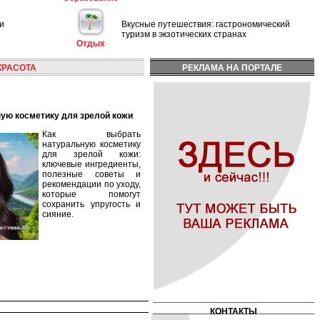
и
Вкусные путешествия: гастрономический
туризм в экзотических странах
Отдых
КРАСОТА
РЕКЛАМА НА ПОРТАЛЕ
ную косметику для зрелой кожи
Как выбрать
натуральную косметику
для зрелой кожи:
ключевые ингредиенты,
полезные советы и
рекомендации по уходу,
которые помогут
сохранить упругость и
сияние.
КОНТАКТЫ