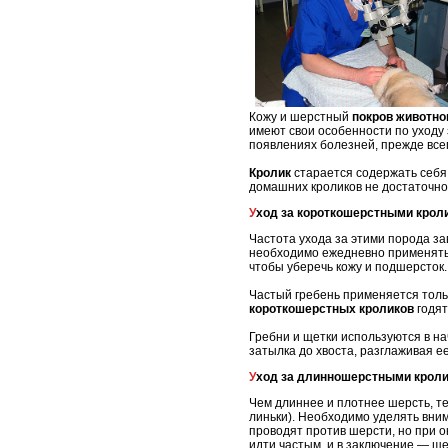
Кожу и шерстный
покров животно
имеют свои особенности по уходу 
появлениях болезней, прежде все
Кролик
старается содержать себя 
домашних кроликов не достаточно
Уход за короткошерстными крол
Частота ухода за этими порода з
необходимо ежедневно применять 
чтобы уберечь кожу и подшерсток.
Частый гребень применяется тольк
короткошерстных кроликов
годят
Гребни и щетки используются в н
затылка до хвоста, разглаживая е
Уход за длинношерстными кроли
Чем длиннее и плотнее шерсть, т
линьки). Необходимо уделять вним
проводят против шерсти, но при о
идти частым, и в заключение — ще