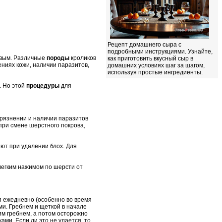
Рецепт домашнего сыра с
подробными инструкциями. Узнайте,
ивым. Различные
породы
кроликов
как приготовить вкусный сыр в
ниях кожи, наличии паразитов,
домашних условиях шаг за шагом,
используя простые ингредиенты.
. Но этой
процедуры
для
агрязнении и наличии паразитов
при смене шерстного покрова,
ют при удалении блох. Для
 легким нажимом по шерсти от
я ежедневно (особенно во время
ми. Гребнем и щеткой в начале
им гребнем, а потом осторожно
ми. Если ли это не удается, то