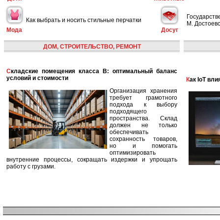
Государств
Как выбрать и носить стильные перчатки
М. Достоевс
Мода
Досуг
ДОМ, СТРОИТЕЛЬСТВО, РЕМОНТ
Складские помещения класса B: оптимальный баланс
условий и стоимости
Как IoT в
Организация хранения
требует грамотного
подхода к выбору
подходящего
пространства. Склад
должен не только
обеспечивать
сохранность товаров,
но и помогать
оптимизировать
внутренние процессы, сокращать издержки и упрощать
работу с грузами.