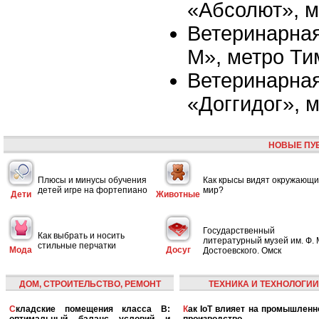
«Абсолют», 
Ветеринарная 
M», метро Ти
Ветеринарная
«Доггидог», 
НОВЫЕ ПУ
Плюсы и минусы обучения
Как крысы видят окружающ
детей игре на фортепиано
мир?
Дети
Животные
Государственный
Как выбрать и носить
литературный музей им. Ф. 
стильные перчатки
Мода
Досуг
Достоевского. Омск
ДОМ, СТРОИТЕЛЬСТВО, РЕМОНТ
ТЕХНИКА И ТЕХНОЛОГИИ
Складские помещения класса B:
Как IoT влияет на промышленность и