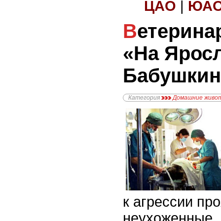
ЦАО
|
ЮА
Ветеринарная клиника
«На Яросл
Бабушкин
Категория
Домашние живо
к агрессии пр
неухоженные, 