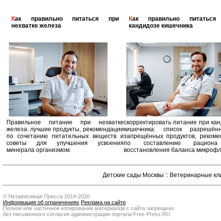
Как правильно питаться при
Как правильно питаться при
нехватке железа
кандидозе кишечника
Правильное питание при нехватке
скорректировать питание при ка
железа: лучшие продукты, рекомендации
кишечника: список разрешё
по сочетанию питательных веществ и
запрещённых продуктов, рекоме
советы для улучшения усвоения
по составлению рацион
минерала организмом.
восстановления баланса микроф
Детские сады Москвы
::
Ветеринарные кл
© Независимая Пресса 2014-2026
Информация об ограничениях
Реклама на сайте
Полное или частичное копирование материалов с сайта запрещено
без письменного согласия администрации портала Free-Press.RU