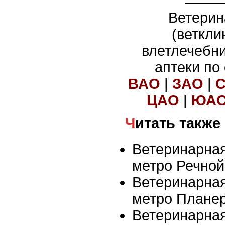
Ветерин
(веткли
влетлечебн
аптеки по
ВАО
|
ЗАО
|
ЦАО
|
ЮА
Читать также
Ветеринарная
метро Речной
Ветеринарная
метро Плане
Ветеринарная