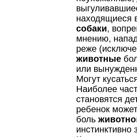
выгуливавшиес
находящиеся в
собаки
, вопр
мнению, напад
реже (исключе
животные
бо
или вынужден
Могут кусатьс
Наиболее част
становятся де
ребенок может
боль
животно
инстинктивно 