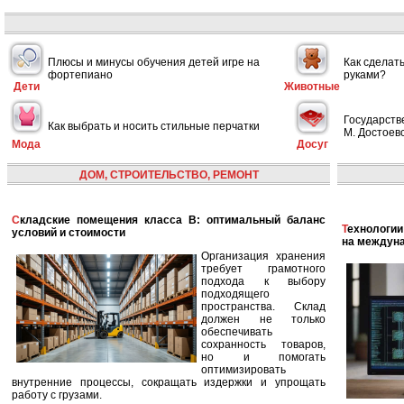
Плюсы и минусы обучения детей игре на
Как сделат
фортепиано
руками?
Дети
Животные
Государств
Как выбрать и носить стильные перчатки
М. Достоевс
Мода
Досуг
ДОМ, СТРОИТЕЛЬСТВО, РЕМОНТ
Складские помещения класса B: оптимальный баланс
Технологии в сфере автономных кораблей и их влияние
условий и стоимости
на междун
Организация хранения
требует грамотного
подхода к выбору
подходящего
пространства. Склад
должен не только
обеспечивать
сохранность товаров,
но и помогать
оптимизировать
внутренние процессы, сокращать издержки и упрощать
работу с грузами.