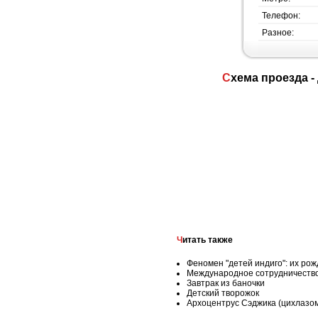
Телефон:
Разное:
Схема проезда 
Читать также
Феномен "детей индиго": их ро
Международное сотрудничество
Завтрак из баночки
Детский творожок
Архоцентрус Сэджика (цихлазома