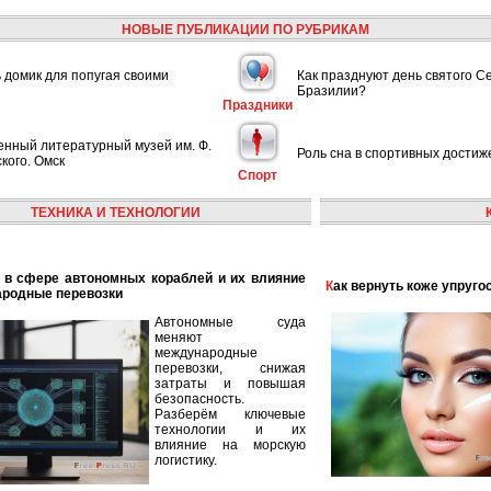
НОВЫЕ ПУБЛИКАЦИИ ПО РУБРИКАМ
ь домик для попугая своими
Как празднуют день святого С
Бразилии?
Праздники
енный литературный музей им. Ф.
Роль сна в спортивных достиж
кого. Омск
Спорт
ТЕХНИКА И ТЕХНОЛОГИИ
Как вернуть коже упруго
ародные перевозки
Автономные суда
меняют
международные
перевозки, снижая
затраты и повышая
безопасность.
Разберём ключевые
технологии и их
влияние на морскую
логистику.