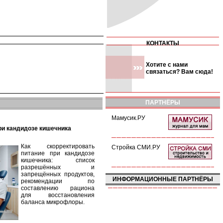
КОНТАКТЫ
Хотите с нами
связаться? Вам сюда!
ПАРТНЁРЫ
Мамусик.РУ
при кандидозе кишечника
Как скорректировать
Стройка СМИ.РУ
питание при кандидозе
кишечника: список
разрешённых и
запрещённых продуктов,
ИНФОРМАЦИОННЫЕ ПАРТНЁРЫ
рекомендации по
составлению рациона
для восстановления
баланса микрофлоры.