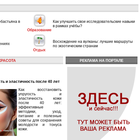
ебастьяна в
Как улучшить свои исследовательские навыки
в рамках учёбы?
Образование
Восхождение на вулканы: лучшие маршруты
ениях
по экзотическим странам
Отдых
КРАСОТА
РЕКЛАМА НА ПОРТАЛЕ
сть и эластичность после 40 лет
Как восстановить
упругость и
эластичность кожи
после 40 лет:
эффективные
методики, уход,
питание и полезные
советы для сохранения
молодости и тонуса
кожи.