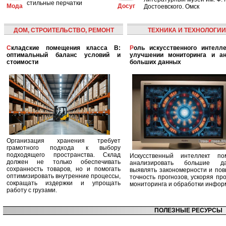
стильные перчатки
Мода
Досуг
Достоевского. Омск
ДОМ, СТРОИТЕЛЬСТВО, РЕМОНТ
ТЕХНИКА И ТЕХНОЛОГИИ
Складские помещения класса B:
Роль искусственного интеллекта в
оптимальный баланс условий и
улучшении мониторинга и ан
стоимости
больших данных
Организация хранения требует
грамотного подхода к выбору
подходящего пространства. Склад
Искусственный интеллект по
должен не только обеспечивать
анализировать большие да
сохранность товаров, но и помогать
выявлять закономерности и по
оптимизировать внутренние процессы,
точность прогнозов, ускоряя пр
сокращать издержки и упрощать
мониторинга и обработки инфор
работу с грузами.
ПОЛЕЗНЫЕ РЕСУРСЫ