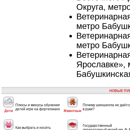
Округа, метр
Ветеринарная
метро Бабуш
Ветеринарная
метро Бабуш
Ветеринарная
Ярославке», 
Бабушкинска
НОВЫЕ ПУ
Плюсы и минусы обучения
Почему шиншилла не даётс
детей игре на фортепиано
в руки?
Дети
Животные
Государственный
Как выбрать и носить
литературный музей им. Ф. 