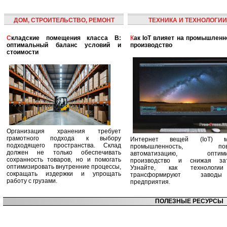
ДОМ, СТРОИТЕЛЬСТВО, РЕМОНТ
ТЕХНИКА И ТЕХНОЛОГИИ
Складские помещения класса B:
Как IoT влияет на промышленность и
оптимальный баланс условий и
производство
стоимости
Организация хранения требует
грамотного подхода к выбору
Интернет вещей (IoT) м
подходящего пространства. Склад
промышленность, пов
должен не только обеспечивать
автоматизацию, оптими
сохранность товаров, но и помогать
производство и снижая зат
оптимизировать внутренние процессы,
Узнайте, как технологи
сокращать издержки и упрощать
трансформируют заво
работу с грузами.
предприятия.
ПОЛЕЗНЫЕ РЕСУРСЫ