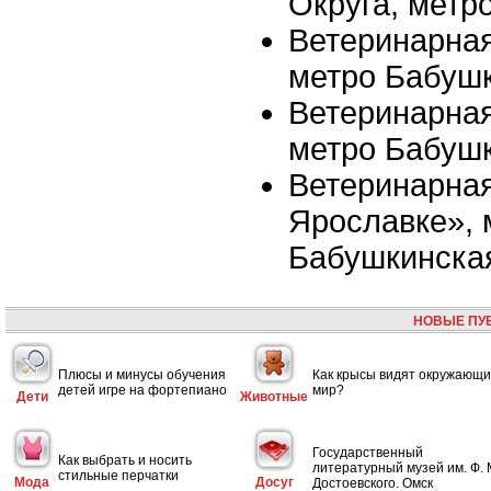
Округа, метр
Ветеринарная
метро Бабуш
Ветеринарная
метро Бабуш
Ветеринарная
Ярославке», 
Бабушкинска
НОВЫЕ ПУ
Плюсы и минусы обучения
Как крысы видят окружающ
детей игре на фортепиано
мир?
Дети
Животные
Государственный
Как выбрать и носить
литературный музей им. Ф. 
стильные перчатки
Мода
Досуг
Достоевского. Омск