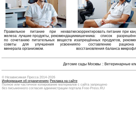
Правильное питание при нехватке
скорректировать питание при ка
железа: лучшие продукты, рекомендации
кишечника: список разрешё
по сочетанию питательных веществ и
запрещённых продуктов, рекоме
советы для улучшения усвоения
по составлению рацион
минерала организмом.
восстановления баланса микроф
Детские сады Москвы
::
Ветеринарные кл
© Независимая Пресса 2014-2026
Информация об ограничениях
Реклама на сайте
Полное или частичное копирование материалов с сайта запрещено
без письменного согласия администрации портала Free-Press.RU