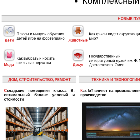
Комплексный 
НОВЫЕ ПУ
Плюсы и минусы обучения
Как крысы видят окружающ
детей игре на фортепиано
мир?
Дети
Животные
Государственный
Как выбрать и носить
литературный музей им. Ф. 
стильные перчатки
Мода
Досуг
Достоевского. Омск
ДОМ, СТРОИТЕЛЬСТВО, РЕМОНТ
ТЕХНИКА И ТЕХНОЛОГИИ
Складские помещения класса B:
Как IoT влияет на промышленность и
оптимальный баланс условий и
производство
стоимости