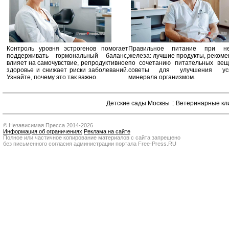
Контроль уровня эстрогенов помогает
Правильное питание при не
поддерживать гормональный баланс,
железа: лучшие продукты, реком
влияет на самочувствие, репродуктивное
по сочетанию питательных вещ
здоровье и снижает риски заболеваний.
советы для улучшения усв
Узнайте, почему это так важно.
минерала организмом.
Детские сады Москвы
::
Ветеринарные кл
© Независимая Пресса 2014-2026
Информация об ограничениях
Реклама на сайте
Полное или частичное копирование материалов с сайта запрещено
без письменного согласия администрации портала Free-Press.RU