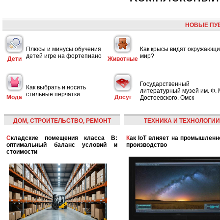
НОВЫЕ ПУ
Плюсы и минусы обучения
Как крысы видят окружающ
детей игре на фортепиано
мир?
Дети
Животные
Государственный
Как выбрать и носить
литературный музей им. Ф. 
стильные перчатки
Мода
Досуг
Достоевского. Омск
ДОМ, СТРОИТЕЛЬСТВО, РЕМОНТ
ТЕХНИКА И ТЕХНОЛОГИИ
Складские помещения класса B:
Как IoT влияет на промышленность и
оптимальный баланс условий и
производство
стоимости