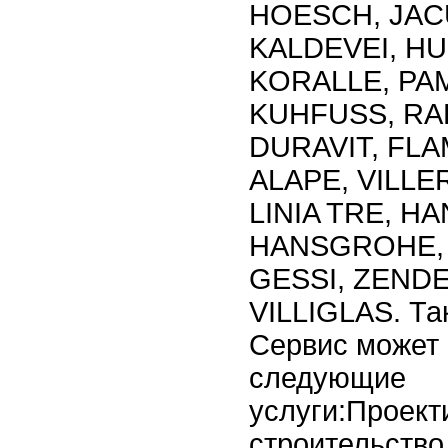
HOESCH, JACU
KALDEVEI, HU
KORALLE, PA
KUHFUSS, RA
DURAVIT, FLA
ALAPE, VILL
LINIA TRE, H
HANSGROHE, 
GESSI, ZENDER
VILLIGLAS. Та
Сервис может
следующие
услуги:Проект
строительство