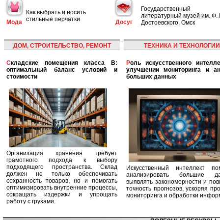
Государственный
Как выбрать и носить
литературный музей им. Ф. 
стильные перчатки
Мода
Досуг
Достоевского. Омск
ДОМ, СТРОИТЕЛЬСТВО, РЕМОНТ
ТЕХНИКА И ТЕХНОЛОГИИ
Складские помещения класса B:
Роль искусственного интеллекта в
оптимальный баланс условий и
улучшении мониторинга и ан
стоимости
больших данных
Организация хранения требует
грамотного подхода к выбору
подходящего пространства. Склад
Искусственный интеллект по
должен не только обеспечивать
анализировать большие да
сохранность товаров, но и помогать
выявлять закономерности и по
оптимизировать внутренние процессы,
точность прогнозов, ускоряя пр
сокращать издержки и упрощать
мониторинга и обработки инфор
работу с грузами.