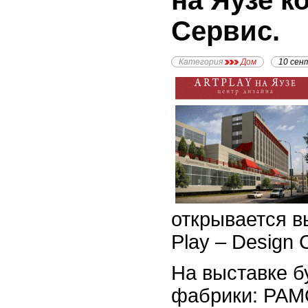
на Яузе к
Сервис.
Категория
Дом
10 сен
открывается в
Play – Design 
На выставке б
фабрики: PAM