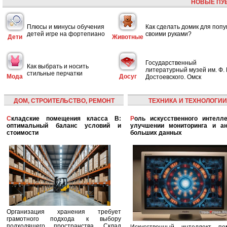
НОВЫЕ ПУ
Плюсы и минусы обучения
Как сделать домик для попу
детей игре на фортепиано
своими руками?
Дети
Животные
Государственный
Как выбрать и носить
литературный музей им. Ф. 
стильные перчатки
Мода
Досуг
Достоевского. Омск
ДОМ, СТРОИТЕЛЬСТВО, РЕМОНТ
ТЕХНИКА И ТЕХНОЛОГИИ
Складские помещения класса B:
Роль искусственного интеллекта в
оптимальный баланс условий и
улучшении мониторинга и ан
стоимости
больших данных
Организация хранения требует
грамотного подхода к выбору
подходящего пространства. Склад