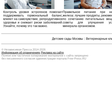
Контроль уровня эстрогенов помогает
Правильное питание при не
поддерживать гормональный баланс,
железа: лучшие продукты, реком
влияет на самочувствие, репродуктивное
по сочетанию питательных вещ
здоровье и снижает риски заболеваний.
советы для улучшения усв
Узнайте, почему это так важно.
минерала организмом.
Детские сады Москвы
::
Ветеринарные кл
© Независимая Пресса 2014-2026
Информация об ограничениях
Реклама на сайте
Полное или частичное копирование материалов с сайта запрещено
без письменного согласия администрации портала Free-Press.RU