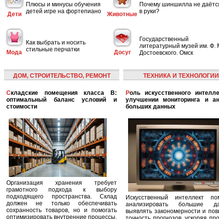
Плюсы и минусы обучения
Почему шиншилла не даётс
детей игре на фортепиано
в руки?
Дети
Животные
Государственный
Как выбрать и носить
литературный музей им. Ф. 
стильные перчатки
Мода
Досуг
Достоевского. Омск
ДОМ, СТРОИТЕЛЬСТВО, РЕМОНТ
ТЕХНИКА И ТЕХНОЛОГИИ
Складские помещения класса B:
Роль искусственного интеллекта в
оптимальный баланс условий и
улучшении мониторинга и ан
стоимости
больших данных
Организация хранения требует
грамотного подхода к выбору
подходящего пространства. Склад
Искусственный интеллект по
должен не только обеспечивать
анализировать большие да
сохранность товаров, но и помогать
выявлять закономерности и по
оптимизировать внутренние процессы,
точность прогнозов, ускоряя пр