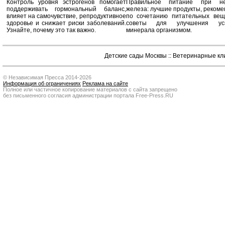
Контроль уровня эстрогенов помогает
Правильное питание при не
поддерживать гормональный баланс,
железа: лучшие продукты, реком
влияет на самочувствие, репродуктивное
по сочетанию питательных вещ
здоровье и снижает риски заболеваний.
советы для улучшения усв
Узнайте, почему это так важно.
минерала организмом.
Детские сады Москвы
::
Ветеринарные кл
© Независимая Пресса 2014-2026
Информация об ограничениях
Реклама на сайте
Полное или частичное копирование материалов с сайта запрещено
без письменного согласия администрации портала Free-Press.RU