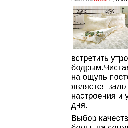
Категория
Дом
22 мар
встретить утр
бодрым.Чистая
на ощупь пост
является зало
настроения и 
дня.
Выбор качеств
белья на сего