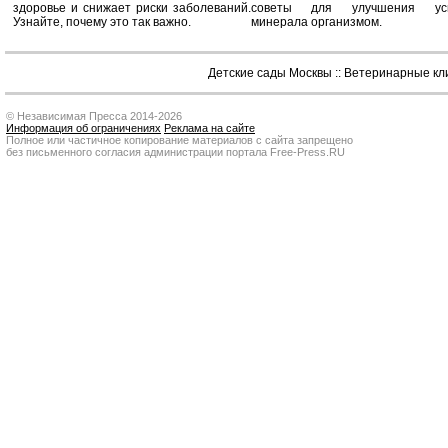
здоровье и снижает риски заболеваний.
советы для улучшения усв
Узнайте, почему это так важно.
минерала организмом.
Детские сады Москвы
::
Ветеринарные кл
© Независимая Пресса 2014-2026
Информация об ограничениях
Реклама на сайте
Полное или частичное копирование материалов с сайта запрещено
без письменного согласия администрации портала Free-Press.RU