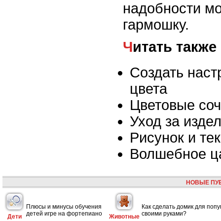
надобности мо
гармошку.
Читать также
Создать нас
цвета
Цветовые соч
Уход за изде
Рисунок и те
Волшебное ца
НОВЫЕ ПУ
Плюсы и минусы обучения
Как сделать домик для попу
детей игре на фортепиано
своими руками?
Дети
Животные