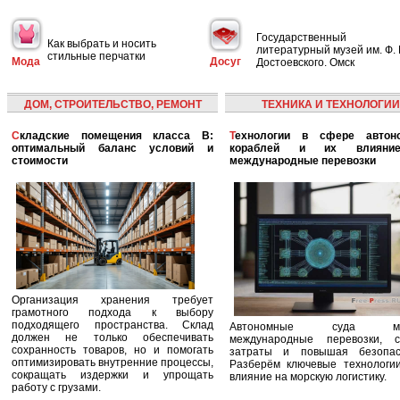
Государственный
Как выбрать и носить
литературный музей им. Ф. 
стильные перчатки
Мода
Досуг
Достоевского. Омск
ДОМ, СТРОИТЕЛЬСТВО, РЕМОНТ
ТЕХНИКА И ТЕХНОЛОГИИ
Складские помещения класса B:
Технологии в сфере автономных
оптимальный баланс условий и
кораблей и их влияни
стоимости
международные перевозки
Организация хранения требует
грамотного подхода к выбору
подходящего пространства. Склад
Автономные суда ме
должен не только обеспечивать
международные перевозки, с
сохранность товаров, но и помогать
затраты и повышая безопасн
оптимизировать внутренние процессы,
Разберём ключевые технологи
сокращать издержки и упрощать
влияние на морскую логистику.
работу с грузами.