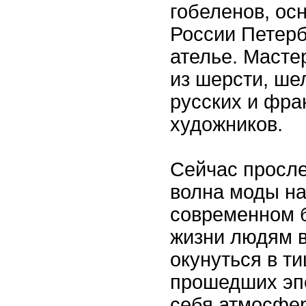
гобеленов, ос
России Петерб
ателье. Масте
из шерсти, ше
русских и фра
художников.
Сейчас просл
волна моды н
современном 
жизни людям в
окунуться в т
прошедших эпо
себя атмосфер