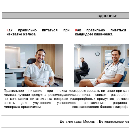
ЗДОРОВЬЕ
Как правильно питаться при
Как правильно питаться при
нехватке железа
кандидозе кишечника
Правильное питание при нехватке
скорректировать питание при ка
железа: лучшие продукты, рекомендации
кишечника: список разрешё
по сочетанию питательных веществ и
запрещённых продуктов, рекоме
советы для улучшения усвоения
по составлению рацион
минерала организмом.
восстановления баланса микроф
Детские сады Москвы
::
Ветеринарные кл