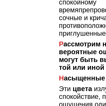
спокойному
времяпрепров
сочные и крич
противополож
приглушенные 
Рассмотрим наиболее
вероятные о
могут быть в
той или иной
Насыщенные
Эти
цвета
изл
спокойствие, 
ощущения один