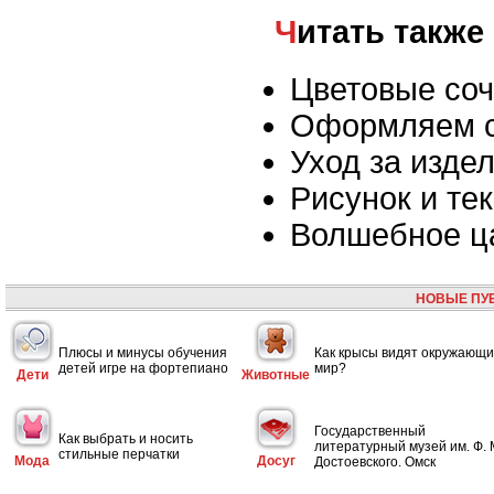
Читать также
Цветовые соч
Оформляем с
Уход за изде
Рисунок и те
Волшебное ца
НОВЫЕ ПУ
Плюсы и минусы обучения
Как крысы видят окружающ
детей игре на фортепиано
мир?
Дети
Животные
Государственный
Как выбрать и носить
литературный музей им. Ф. 
стильные перчатки
Мода
Досуг
Достоевского. Омск