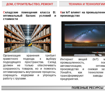
ДОМ, СТРОИТЕЛЬСТВО, РЕМОНТ
ТЕХНИКА И ТЕХНОЛОГИИ
Складские помещения класса B:
Как IoT влияет на промышленность и
оптимальный баланс условий и
производство
стоимости
Организация хранения требует
грамотного подхода к выбору
Интернет вещей (IoT) м
подходящего пространства. Склад
промышленность, пов
должен не только обеспечивать
автоматизацию, оптими
сохранность товаров, но и помогать
производство и снижая зат
оптимизировать внутренние процессы,
Узнайте, как технологи
сокращать издержки и упрощать
трансформируют заво
работу с грузами.
предприятия.
ПОЛЕЗНЫЕ РЕСУРСЫ