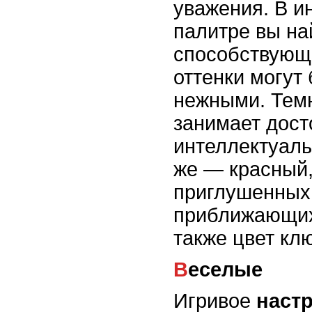
уважения. В и
палитре вы на
способствующи
оттенки могут
нежными. Темн
занимает дост
интеллектуаль
же — красный
приглушенных 
приближающихс
также цвет кл
Веселые
Игривое
наст