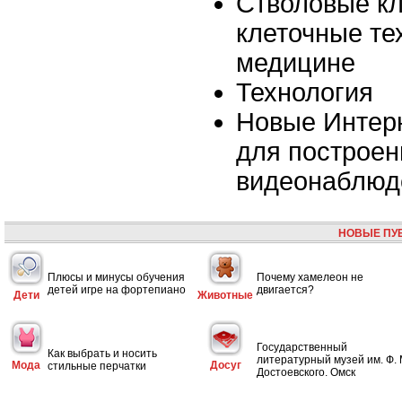
Стволовые кл
клеточные те
медицине
Технология
Новые Интер
для построен
видеонаблюд
НОВЫЕ ПУ
Плюсы и минусы обучения
Почему хамелеон не
детей игре на фортепиано
двигается?
Дети
Животные
Государственный
Как выбрать и носить
литературный музей им. Ф. 
Мода
Досуг
стильные перчатки
Достоевского. Омск