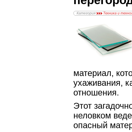
перегоро
Категория
Техника и техно
материал, кот
ухаживания, к
отношения.
Этот загадочно
неловком веде
опасный матер