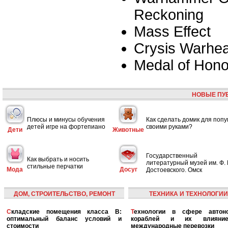
Reckoning
Mass Effect
Crysis Warhe
Medal of Hono
НОВЫЕ ПУ
Плюсы и минусы обучения
Как сделать домик для попу
детей игре на фортепиано
своими руками?
Дети
Животные
Государственный
Как выбрать и носить
литературный музей им. Ф. 
стильные перчатки
Мода
Досуг
Достоевского. Омск
ДОМ, СТРОИТЕЛЬСТВО, РЕМОНТ
ТЕХНИКА И ТЕХНОЛОГИИ
Складские помещения класса B:
Технологии в сфере автономных
оптимальный баланс условий и
кораблей и их влияни
стоимости
международные перевозки