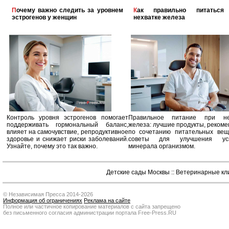
Почему важно следить за уровнем
Как правильно питаться при
эстрогенов у женщин
нехватке железа
Контроль уровня эстрогенов помогает
Правильное питание при не
поддерживать гормональный баланс,
железа: лучшие продукты, реком
влияет на самочувствие, репродуктивное
по сочетанию питательных вещ
здоровье и снижает риски заболеваний.
советы для улучшения усв
Узнайте, почему это так важно.
минерала организмом.
Детские сады Москвы
::
Ветеринарные кл
© Независимая Пресса 2014-2026
Информация об ограничениях
Реклама на сайте
Полное или частичное копирование материалов с сайта запрещено
без письменного согласия администрации портала Free-Press.RU