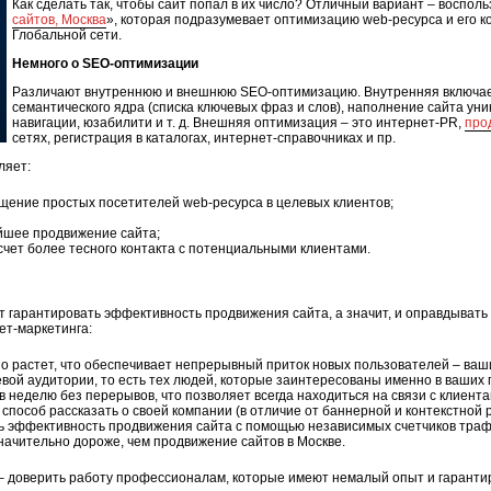
Как сделать так, чтобы сайт попал в их число? Отличный вариант – восполь
сайтов, Москва
», которая подразумевает оптимизацию web-ресурса и его к
Глобальной сети.
Немного о SEO-оптимизации
Различают внутреннюю и внешнюю SEO-оптимизацию. Внутренняя включае
семантического ядра (списка ключевых фраз и слов), наполнение сайта ун
навигации, юзабилити и т. д. Внешняя оптимизация – это интернет-PR,
про
сетях, регистрация в каталогах, интернет-справочниках и пр.
ляет:
щение простых посетителей web-ресурса в целевых клиентов;
йшее продвижение сайта;
счет более тесного контакта с потенциальными клиентами.
 гарантировать эффективность продвижения сайта, а значит, и оправдывать
ет-маркетинга:
о растет, что обеспечивает непрерывный приток новых пользователей – ваш
вой аудитории, то есть тех людей, которые заинтересованы именно в ваших
 в неделю без перерывов, что позволяет всегда находиться на связи с клиента
 способ рассказать о своей компании (в отличие от баннерной и контекстной 
ь эффективность продвижения сайта с помощью независимых счетчиков траф
начительно дороже, чем продвижение сайтов в Москве.
– доверить работу профессионалам, которые имеют немалый опыт и гаранти