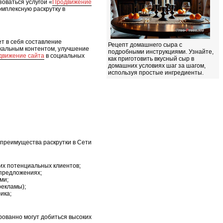
зоваться услугой «
Продвижение
омплексную раскрутку в
т в себя составление
Рецепт домашнего сыра с
икальным контентом, улучшение
подробными инструкциями. Узнайте,
движение сайта
в социальных
как приготовить вкусный сыр в
домашних условиях шаг за шагом,
используя простые ингредиенты.
 преимущества раскрутки в Сети
их потенциальных клиентов;
 предложениях;
ми;
рекламы);
ика;
рованно могут добиться высоких