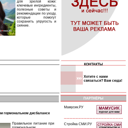
для зрелой кожи:
ключевые ингредиенты,
полезные советы и
рекомендации по уходу,
которые помогут
сохранить упругость и
сияние.
КОНТАКТЫ
Хотите с нами
связаться? Вам сюда!
ПАРТНЁРЫ
Мамусик.РУ
при гормональном дисбалансе
Правильное питание при
Стройка СМИ.РУ
гормональном