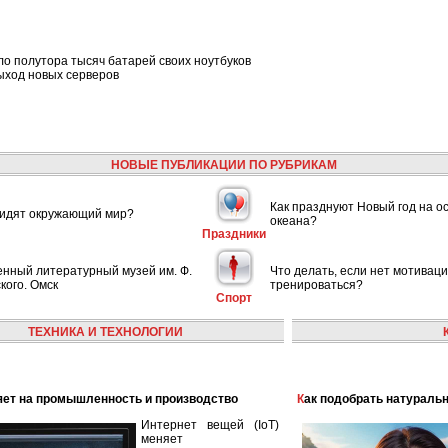
ло полутора тысяч батарей своих ноутбуков
ыход новых серверов
НОВЫЕ ПУБЛИКАЦИИ ПО РУБРИКАМ
Как празднуют Новый год на о
видят окружающий мир?
океана?
Праздники
енный литературный музей им. Ф.
Что делать, если нет мотивац
кого. Омск
тренироваться?
Спорт
ТЕХНИКА И ТЕХНОЛОГИИ
лияет на промышленность и производство
Как подобрать натураль
Интернет вещей (IoT)
меняет