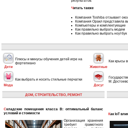
результатов.
Читать также
Компания Toshiba отзывает око
Компания Оракл представила в
Компьютеры и комплектующие
Как правильно выбрать модем
Как правильно выбрать ноутбук
Плюсы и минусы обучения детей игре на
Как крысы 
фортепиано
Дети
Животные
Государств
Как выбрать и носить стильные перчатки
М. Достоевс
Мода
Досуг
ДОМ, СТРОИТЕЛЬСТВО, РЕМОНТ
Складские помещения класса B: оптимальный баланс
условий и стоимости
Как IoT в
Организация хранения
требует грамотного