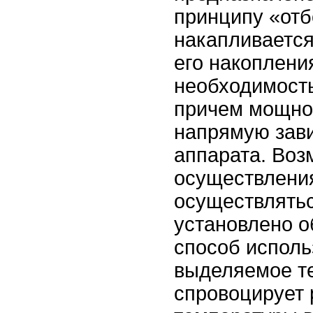
принципу «отб
накапливается
его накоплени
необходимость
причем мощно
напрямую зав
аппарата. Воз
осуществлени
осуществлятьс
установлено о
способ исполь
выделяемое т
спровоцирует 