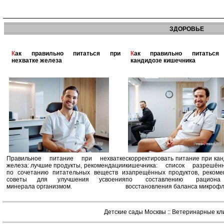
ЗДОРОВЬЕ
Как правильно питаться при
Как правильно питаться при
нехватке железа
кандидозе кишечника
Правильное питание при нехватке
скорректировать питание при ка
железа: лучшие продукты, рекомендации
кишечника: список разрешё
по сочетанию питательных веществ и
запрещённых продуктов, рекоме
советы для улучшения усвоения
по составлению рацион
минерала организмом.
восстановления баланса микроф
Детские сады Москвы
::
Ветеринарные кл