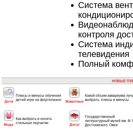
Система вент
кондиционир
Видеонаблюд
контроля дос
Система инд
телевидения
Полный комф
НОВЫЕ ПУ
Плюсы и минусы обучения
Какой объем аквариума лу
детей игре на фортепиано
выбрать: плюсы и минусы
Дети
Животные
Государственный
Как выбрать и носить
литературный музей им. Ф. 
стильные перчатки
Мода
Досуг
Достоевского. Омск