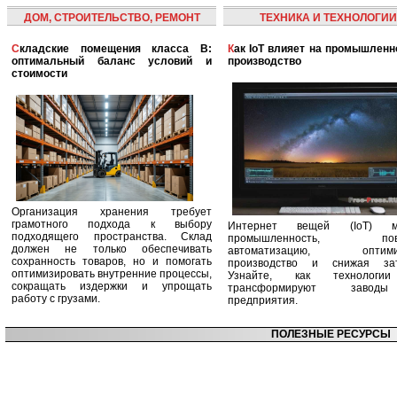
ДОМ, СТРОИТЕЛЬСТВО, РЕМОНТ
ТЕХНИКА И ТЕХНОЛОГИИ
Складские помещения класса B:
Как IoT влияет на промышленность и
оптимальный баланс условий и
производство
стоимости
Организация хранения требует
грамотного подхода к выбору
Интернет вещей (IoT) м
подходящего пространства. Склад
промышленность, пов
должен не только обеспечивать
автоматизацию, оптими
сохранность товаров, но и помогать
производство и снижая зат
оптимизировать внутренние процессы,
Узнайте, как технологи
сокращать издержки и упрощать
трансформируют заво
работу с грузами.
предприятия.
ПОЛЕЗНЫЕ РЕСУРСЫ