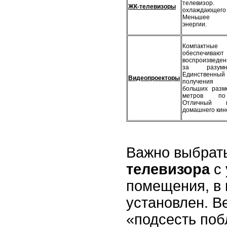
телевизор.
ЖК-телевизоры
охлаждающего
Меньшее п
энергии.
Компактны
обеспечиваю
воспроизведен
за разумн
Единствен
Видеопроекторы
получения 
больших разме
метров по 
Отличный 
домашнего кин
Важно выбрат
телевизора
с
помещения, в 
установлен. В
«подсесть поб