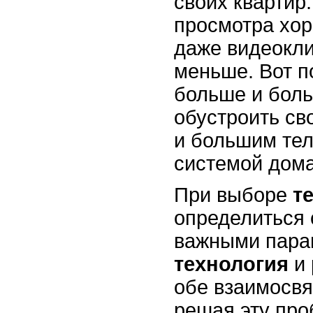
своих квартир
просмотра хо
даже видеокли
меньше. Вот п
больше и бол
обустроить св
и большим тел
системой дома
При выборе
т
определиться
важными пара
технология
и
обе взаимосвя
решая эту пр