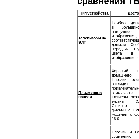
сравнения ТВ
Тип устройства
Досто
Наиболее деше
в большинс
наилучше
изображения,
Телевизоры на
соответствую
ЭЛТ
деньгам. Осо
передачи гл
цвета и ко
изображения в
Хороший в
домашнего 
Плоский теле
выгляд
привлекател
Плазменные
вписывается
панели
Размеры экр
экраны ЭЛТ-
Отлично во
фильмы с DVD
моделей с фо
16:9.
Плоский и бо
сравнению