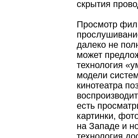
скрытия прово
Просмотр филь
прослушивани
далеко не полн
может предло
технология «
модели систе
кинотеатра по
воспроизводит
есть просматр
картинки, фот
на Западе и н
технология до