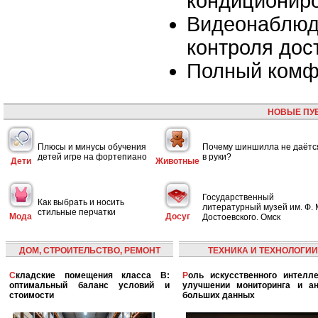
кондиционир
Видеонаблюд
контроля дос
Полный комф
НОВЫЕ ПУ
Плюсы и минусы обучения
Почему шиншилла не даётс
детей игре на фортепиано
в руки?
Дети
Животные
Государственный
Как выбрать и носить
литературный музей им. Ф. 
стильные перчатки
Мода
Досуг
Достоевского. Омск
ДОМ, СТРОИТЕЛЬСТВО, РЕМОНТ
ТЕХНИКА И ТЕХНОЛОГИИ
Складские помещения класса B:
Роль искусственного интеллекта в
оптимальный баланс условий и
улучшении мониторинга и ан
стоимости
больших данных