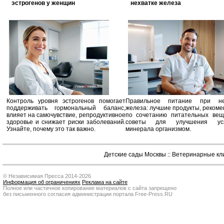
эстрогенов у женщин
нехватке железа
Контроль уровня эстрогенов помогает
Правильное питание при не
поддерживать гормональный баланс,
железа: лучшие продукты, реком
влияет на самочувствие, репродуктивное
по сочетанию питательных вещ
здоровье и снижает риски заболеваний.
советы для улучшения усв
Узнайте, почему это так важно.
минерала организмом.
Детские сады Москвы
::
Ветеринарные кл
© Независимая Пресса 2014-2026
Информация об ограничениях
Реклама на сайте
Полное или частичное копирование материалов с сайта запрещено
без письменного согласия администрации портала Free-Press.RU