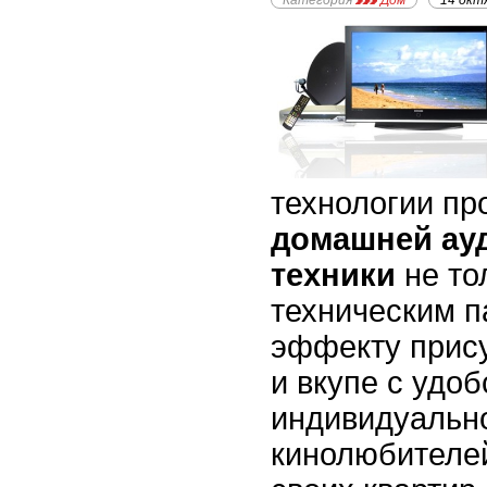
Категория
Дом
14 окт
технологии пр
домашней ауд
техники
не то
техническим п
эффекту прису
и вкупе с удоб
индивидуальн
кинолюбителе