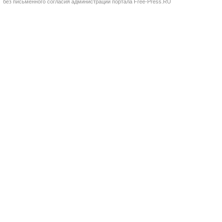
без письменного согласия администрации портала Free-Press.RU