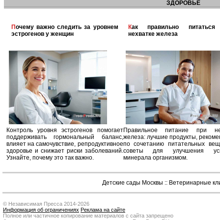
ЗДОРОВЬЕ
Почему важно следить за уровнем
Как правильно питаться при
эстрогенов у женщин
нехватке железа
Контроль уровня эстрогенов помогает
Правильное питание при не
поддерживать гормональный баланс,
железа: лучшие продукты, реком
влияет на самочувствие, репродуктивное
по сочетанию питательных вещ
здоровье и снижает риски заболеваний.
советы для улучшения усв
Узнайте, почему это так важно.
минерала организмом.
Детские сады Москвы
::
Ветеринарные кл
© Независимая Пресса 2014-2026
Информация об ограничениях
Реклама на сайте
Полное или частичное копирование материалов с сайта запрещено