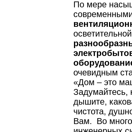
По мере насы
современным
вентиляцион
осветительной
разнообразн
электробыт
оборудовани
очевидным ст
«Дом – это ма
Задумайтесь,
дышите, каков
чистота, душн
Вам. Во много
инженерных с