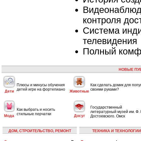
Видеонаблюд
контроля дос
Система инд
телевидения
Полный комф
НОВЫЕ ПУ
Плюсы и минусы обучения
Как сделать домик для попу
детей игре на фортепиано
своими руками?
Дети
Животные
Государственный
Как выбрать и носить
литературный музей им. Ф. 
стильные перчатки
Мода
Досуг
Достоевского. Омск
ДОМ, СТРОИТЕЛЬСТВО, РЕМОНТ
ТЕХНИКА И ТЕХНОЛОГИИ