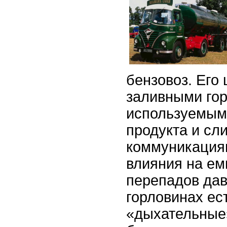
бензовоз. Его
заливными го
используемыми
продукта и сл
коммуникация
влияния на ем
перепадов дав
горловинах ес
«дыхательные