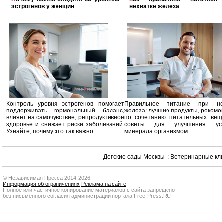
эстрогенов у женщин
нехватке железа
Контроль уровня эстрогенов помогает
Правильное питание при не
поддерживать гормональный баланс,
железа: лучшие продукты, реком
влияет на самочувствие, репродуктивное
по сочетанию питательных вещ
здоровье и снижает риски заболеваний.
советы для улучшения усв
Узнайте, почему это так важно.
минерала организмом.
Детские сады Москвы
::
Ветеринарные кл
© Независимая Пресса 2014-2026
Информация об ограничениях
Реклама на сайте
Полное или частичное копирование материалов с сайта запрещено
без письменного согласия администрации портала Free-Press.RU