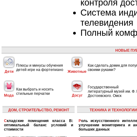
контроля дос
Система инд
телевидения
Полный комф
НОВЫЕ ПУ
Плюсы и минусы обучения
Как сделать домик для попу
детей игре на фортепиано
своими руками?
Дети
Животные
Государственный
Как выбрать и носить
литературный музей им. Ф. 
стильные перчатки
Мода
Досуг
Достоевского. Омск
ДОМ, СТРОИТЕЛЬСТВО, РЕМОНТ
ТЕХНИКА И ТЕХНОЛОГИИ
Складские помещения класса B:
Роль искусственного интеллекта в
оптимальный баланс условий и
улучшении мониторинга и ан
стоимости
больших данных