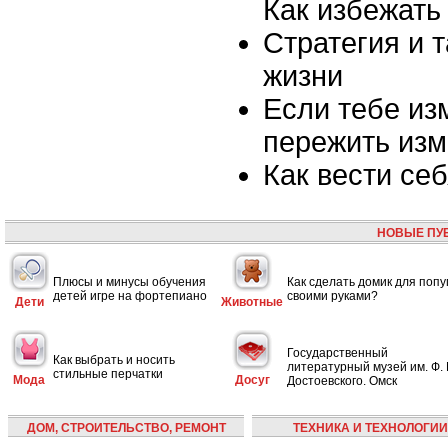
Как избежать
Стратегия и 
жизни
Если тебе из
пережить из
Как вести се
НОВЫЕ ПУ
Плюсы и минусы обучения
Как сделать домик для попу
детей игре на фортепиано
своими руками?
Дети
Животные
Государственный
Как выбрать и носить
литературный музей им. Ф. 
стильные перчатки
Мода
Досуг
Достоевского. Омск
ДОМ, СТРОИТЕЛЬСТВО, РЕМОНТ
ТЕХНИКА И ТЕХНОЛОГИИ