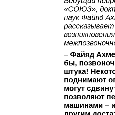
Ведущий нейр
«СОЮЗ», докт
наук Файяд А
рассказывает 
возникновения
межпозвоночн
– Файяд Ахме
бы, позвоноч
штука! Неко
поднимают о
могут сдвинут
позволяют пе
машинами – и
другим доста