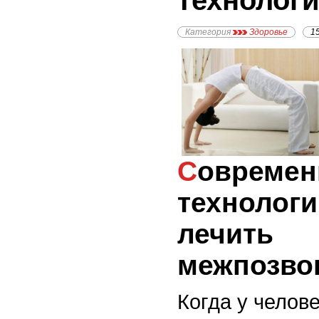
технолог
Категория
Здоровье
1
Современные
технологи
лечить
межпозво
К
огда у челове