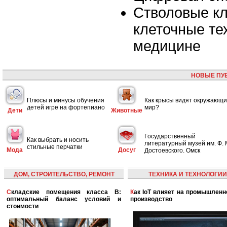
Стволовые кл
клеточные те
медицине
НОВЫЕ ПУ
Плюсы и минусы обучения
Как крысы видят окружающ
детей игре на фортепиано
мир?
Дети
Животные
Государственный
Как выбрать и носить
литературный музей им. Ф. 
стильные перчатки
Мода
Досуг
Достоевского. Омск
ДОМ, СТРОИТЕЛЬСТВО, РЕМОНТ
ТЕХНИКА И ТЕХНОЛОГИИ
Складские помещения класса B:
Как IoT влияет на промышленность и
оптимальный баланс условий и
производство
стоимости