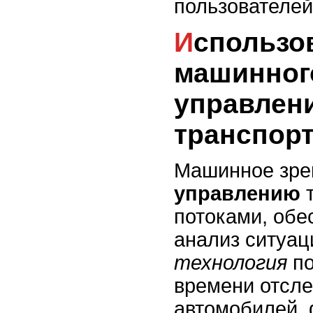
пользователей
Использование
машинног
управлен
транспор
Машинное зрен
управлению
т
потоками, обе
анализ ситуац
технология
по
времени отсл
автомобилей, 