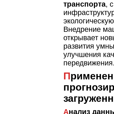
транспорта
, 
инфраструктур
экологическую
Внедрение ма
открывает нов
развития умны
улучшения кач
передвижения
Применение ИИ в
прогнози
загруженн
Анализ данных и машинное