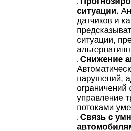
Прогнозиро
ситуации.
Ан
датчиков и к
предсказыва
ситуации, пр
альтернатив
Снижение а
Автоматичес
нарушений, 
ограничений 
управление 
потоками ум
Связь с ум
автомобиля