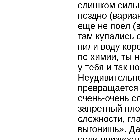
слишком сильн
поздно (вариан
еще не поел (в
там купались с
пили воду коро
по химии, ты 
у тебя и так н
Неудивительно
превращается 
очень-очень с
запретный пло
сложности, гла
выгонишь». Да
если неизвестн