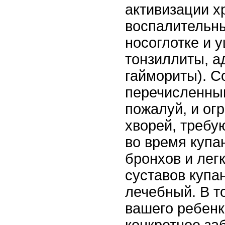
активизации х
воспалительны
носоглотке и 
тонзиллиты, а
гаймориты). С
перечисленны
пожалуй, и ог
хворей, требу
во время купа
бронхов и легк
суставов купа
лечебный. В т
вашего ребенк
конкретное за