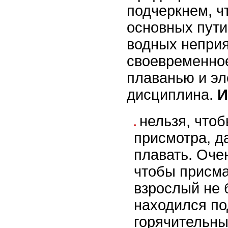
подчеркнем, ч
основных пути
водных непри
своевременное
плаванью и э
дисциплина.
И
нельзя, чтоб
присмотра, д
плавать. Оче
чтобы присм
взрослый не 
находился по
горячительны