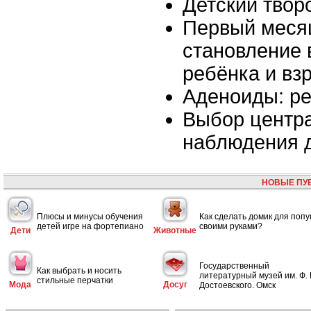
Детский твор
Первый меся
становление
ребёнка и вз
Аденоиды: ре
Выбор центра
наблюдения 
НОВЫЕ ПУ
Плюсы и минусы обучения
Как сделать домик для попу
детей игре на фортепиано
своими руками?
Дети
Животные
Государственный
Как выбрать и носить
литературный музей им. Ф. 
стильные перчатки
Мода
Досуг
Достоевского. Омск