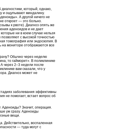
диагностики, который, однако,
ку и ощупывают миндалину.
аденоиды». А другой ничего не
 не откроет — это больно.
зывы к рвоте). Диагноз опять же
чения аденоидов и не дает
которые ни в коем случае нельзя
 позволяют с высокой точностью
ная томография или эндоскопия. В
бь на мониторе отображаются все
 врачу? Обычно через неделю
ина, то гайморит». В поликлинике
 А через 2–3 недели после
клинике вам сказали, что у
тора. Диагноз может не
 стадиях заболевания эффективны
ия не помогает, встает вопрос об
. Аденоиды? Значит, операция.
чше уж сразу. Аденоиды
лезные вещи.
а. Действительно, воспаленная
пасности — туда могут с