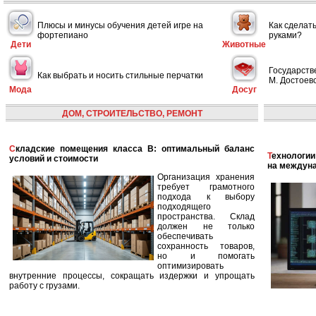
Плюсы и минусы обучения детей игре на
Как сделат
фортепиано
руками?
Дети
Животные
Государств
Как выбрать и носить стильные перчатки
М. Достоевс
Мода
Досуг
ДОМ, СТРОИТЕЛЬСТВО, РЕМОНТ
Складские помещения класса B: оптимальный баланс
Технологии в сфере автономных кораблей и их влияние
условий и стоимости
на междун
Организация хранения
требует грамотного
подхода к выбору
подходящего
пространства. Склад
должен не только
обеспечивать
сохранность товаров,
но и помогать
оптимизировать
внутренние процессы, сокращать издержки и упрощать
работу с грузами.