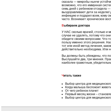
сказала — микробы нынче устойчив
возможно, что его иммунная систе
семь дней с ребенком отсидела — и
выздоравливают дети за неделю! Д
инфекцию и подарил всем, кому с
часто. Возникает хроническое вос
Выбираем доктора
У НАС сколько врачей, столько и м
случае не удалять, потому что они
обидите своими вопросами. Что-т
пользу именно этого решения. На
тот или иной метод лечения, како
действительно необходима. Или н
Вы должны быть убеждены, что пос
Выслушайте два, три мнения. Прав
наиболее грамотным, убедительны
Читать также
Выбор центра для медицинског
Когда малыша беспокоит живот
От чего ребенок плачет
Первый месяц жизни – становл
Выбор центра для медицинског