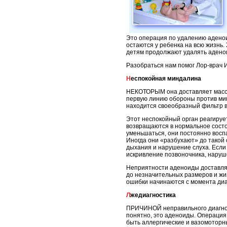
Это операция по удалению аденоид
остаются у ребенка на всю жизнь.
детям продолжают удалять аденои
Разобраться нам помог Лор-врач
Неспокойная миндалина
НЕКОТОРЫМ она доставляет массу
первую линию обороны против микр
находится своеобразный фильтр в
Этот неспокойный орган реагируе
возвращаются в нормальное состо
уменьшаться, они постоянно воспа
Иногда они «разбухают» до такой
дыхания и нарушение слуха. Если 
искривление позвоночника, наруш
Неприятности аденоиды доставляю
до незначительных размеров и жи
ошибки начинаются с момента диа
Лжедиагностика
ПРИЧИНОЙ неправильного диагноза 
понятно, это аденоиды. Операция!
быть аллергические и вазомоторн