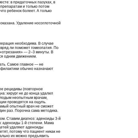
есте: в придаточных пазухах, в
 препаратам и только потом
что ребенок болеет. А только
показана. Удаление носоглоточной
перация необходима. В случае
 вряд ли поможет гомеопатия. По
 «отрезания» — 2–3 минуты. В
тся одним движением.
ать. Самое главное — не
рофилактики обычно назначают
ее рецидивы (повторное
на: хирург не до конца удалил
молодым неопытным врачам,
яции проводятся на ощупь.
самый опытный врач не сможет
дин раз. Порочна сама методика.
ом. Ставим диагноз: аденоиды 3-й
в: аденоиды 1-й степени. Мама
 детей удаляют аденоиды
тят, потому что пациент никак не
мально их можно предъявить