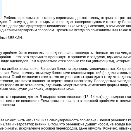
Ребенка привязывают к креслу веревками, держат голову, открывают рот, за
ов. Те, кому в детстве «вырывали гланды», наверняка узнали картинку. Восп
 Хотя давно уже существуют цивилизованные методы лечения, в том числе оп
ды таким варварским способом. Причем не всегда по показаниям. Как такое 
 Илья ЗЯБКИН.
 проблем. Хотя изначально предназначена защищать. Носоглоточная минда
обов — тех, что стремятся проникнуть в организм с воздухом, вдыхаемым чере
 виде аденоидов. Там вырабатываются особые клетки (лимфоциты), которые
т на любое воспаление. Во время болезни аденоиды увеличиваются. Когда в
яние. Если промежуток между болезнями слишком короткий (неделя и меньш
лены. Такой механизм («все время не успевают») приводит к тому, что аден
 степени, что почти полностью перекрывают носоглотку. Последствия очевид
их вовремя не остановить, аденоиды могут вызвать изменения формы лица, п
ения речи, функции почек, недержание мочи.
т, как правило, детям. В подростковом возрасте (13–14 лет) аденоидная тк
знь никак не осложняет. Если с самого начала к возникшей проблеме отнесл
гностики.
может быть как излишняя самоуверенность лор-врача (Вошел ребенок в кабин
»), так и недостаток знаний. В том, что ребенок не дышит носом, не всегда 
ые риниты, искривление носовой перегородки, даже опухоль. Конечно, опытн