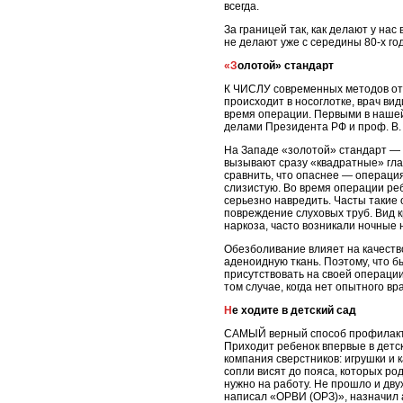
всегда.
За границей так, как делают у нас
не делают уже с середины 80-х го
«Золотой» стандарт
К ЧИСЛУ современных методов отн
происходит в носоглотке, врач ви
время операции. Первыми в нашей 
делами Президента РФ и проф. В.
На Западе «золотой» стандарт — 
вызывают сразу «квадратные» глаз
сравнить, что опаснее — операци
слизистую. Во время операции реб
серьезно навредить. Часты такие 
повреждение слуховых труб. Вид к
наркоза, часто возникали ночные 
Обезболивание влияет на качество
аденоидную ткань. Поэтому, что 
присутствовать на своей операци
том случае, когда нет опытного в
Не ходите в детский сад
САМЫЙ верный способ профилактик
Приходит ребенок впервые в детск
компания сверстников: игрушки и 
сопли висят до пояса, которых род
нужно на работу. Не прошло и двух
написал «ОРВИ (ОРЗ)», назначил а