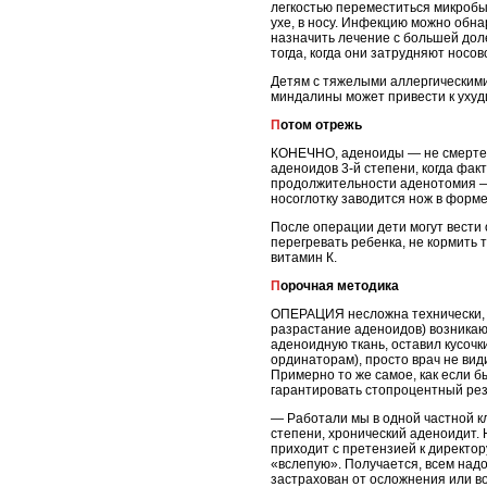
легкостью переместиться микробы.
ухе, в носу. Инфекцию можно обна
назначить лечение с большей доле
тогда, когда они затрудняют носов
Детям с тяжелыми аллергическими
миндалины может привести к ухуд
Потом отрежь
КОНЕЧНО, аденоиды — не смертель
аденоидов 3-й степени, когда фак
продолжительности аденотомия — 
носоглотку заводится нож в форм
После операции дети могут вести 
перегревать ребенка, не кормить 
витамин К.
Порочная методика
ОПЕРАЦИЯ несложна технически, и
разрастание аденоидов) возникают
аденоидную ткань, оставил кусочк
ординаторам), просто врач не вид
Примерно то же самое, как если 
гарантировать стопроцентный резу
— Работали мы в одной частной к
степени, хронический аденоидит.
приходит с претензией к директор
«вслепую». Получается, всем надо
застрахован от осложнения или в