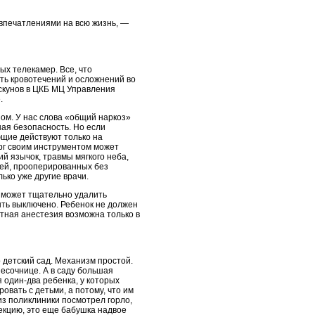
с впечатлениями на всю жизнь, —
х телекамер. Все, что
ать кровотечений и осложнений во
искунов в ЦКБ МЦ Управления
.
ом. У нас слова «общий наркоз»
ная безопасность. Но если
ющие действуют только на
ург своим инструментом может
ий язычок, травмы мягкого неба,
тей, прооперированных без
ько уже другие врачи.
г может тщательно удалить
ыть выключено. Ребенок не должен
тная анестезия возможна только в
 детский сад. Механизм простой.
песочнице. А в саду большая
 один-два ребенка, у которых
овать с детьми, а потому, что им
 из поликлиники посмотрел горло,
фекцию, это еще бабушка надвое