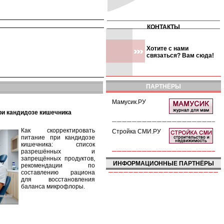
КОНТАКТЫ
Хотите с нами
связаться? Вам сюда!
ПАРТНЁРЫ
Мамусик.РУ
при кандидозе кишечника
Как скорректировать
Стройка СМИ.РУ
питание при кандидозе
кишечника: список
разрешённых и
запрещённых продуктов,
ИНФОРМАЦИОННЫЕ ПАРТНЁРЫ
рекомендации по
составлению рациона
для восстановления
баланса микрофлоры.