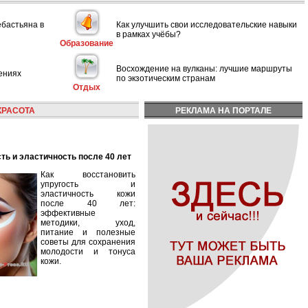
ебастьяна в
Как улучшить свои исследовательские навыки
в рамках учёбы?
Образование
Восхождение на вулканы: лучшие маршруты
ениях
по экзотическим странам
Отдых
КРАСОТА
РЕКЛАМА НА ПОРТАЛЕ
сть и эластичность после 40 лет
Как восстановить
упругость и
эластичность кожи
после 40 лет:
эффективные
методики, уход,
питание и полезные
советы для сохранения
молодости и тонуса
кожи.