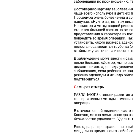
заболевания по произношению, тем
Достоверную картину заболевания
чаще всего используют в детских 
Процедура очень болезненна и субъ
нащупал: «Ну что вы, нет там ника
Неприятен и метод задней риноско
ставится большей частью на осно
представления о характере их вос
повредить во время операции. Та
установить, какого размера адено
полость носа вводится трубочка (
«тайные» участки носа и носоглот
В заблуждение могут ввести и са
после болезни: «Доктор, мы не вы
делают снимок: аденоиды увеличен
заболевания, если ребенок не под
ребенка аденоиды и их надо обяза
подтвердиться.
Семь раз отмерь
РАЗЛИЧАЮТ 3 степени развития ад
консервативные методы: гомеопати
операции.
В отечественной медицине часто п
Конечно, можно лечить консервати
безжалостно удаляются. Удалять п
Еще одна распространенная ошибк
миндалина представляет собой се