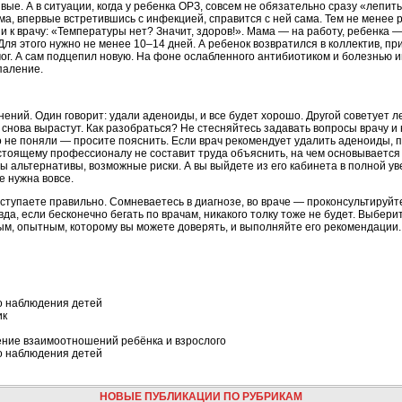
ые. А в ситуации, когда у ребенка ОРЗ, совсем не обязательно сразу «лепит
ма, впервые встретившись с инфекцией, справится с ней сама. Тем не менее
 к врачу: «Температуры нет? Значит, здоров!». Мама — на работу, ребенка — 
ля этого нужно не менее 10–14 дней. А ребенок возвратился в коллектив, п
мог. А сам подцепил новую. На фоне ослабленного антибиотиком и болезнью 
паление.
нений. Один говорит: удали аденоиды, и все будет хорошо. Другой советует л
 снова вырастут. Как разобраться? Не стесняйтесь задавать вопросы врачу и 
о не поняли — просите пояснить. Если врач рекомендует удалить аденоиды, 
стоящему профессионалу не составит труда объяснить, на чем основывается
вы альтернативы, возможные риски. А вы выйдете из его кабинета в полной у
е нужна вовсе.
тупаете правильно. Сомневаетесь в диагнозе, во враче — проконсультируйте
да, если бесконечно бегать по врачам, никакого толку тоже не будет. Выбери
м, опытным, которому вы можете доверять, и выполняйте его рекомендации.
о наблюдения детей
ик
ение взаимоотношений ребёнка и взрослого
о наблюдения детей
НОВЫЕ ПУБЛИКАЦИИ ПО РУБРИКАМ