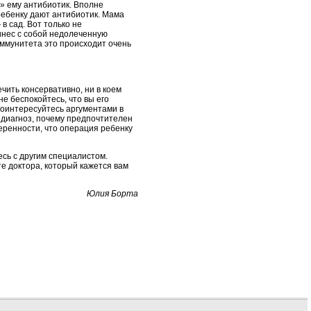
ь» ему антибиотик. Вполне
 ребенку дают антибиотик. Мама
в сад. Вот только не
ринес с собой недолеченную
иммунитета это происходит очень
ечить консервативно, ни в коем
не беспокойтесь, что вы его
поинтересуйтесь аргументами в
 диагноз, почему предпочтителен
веренности, что операция ребенку
сь с другим специалистом.
те доктора, который кажется вам
Юлия Борта