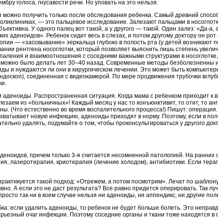
бру голоса, гнусавости речи. Но уповать на это нельзя.
 можно получить только после обследования ребенка. Самый древний способ 
поликлиниках, — это пальцевое исследование. Залезают пальцами в носоглот
ективна. У одного палец вот такой, а у другого — такой. Один залез: «Да-а, 
ких аденоидов». Ребенок сидит весь в слезах, и потом другому доктору он рот
пии — «засовывание» зеркальца глубоко в полость рта (у детей возникают по
вании рентгена носоглотки, который позволяет выяснить лишь степень увели
паления и взаимоотношения с соседними важными структурами в носоглотке, 
к можно было делать лет 30–40 назад. Современные методы безболезненны и
иды и нуждаются ли они в хирургическом лечении. Это может быть компьютер
эндоскоп), соединенная с видеокамерой. По мере продвижения трубочки вглу
ки.
ми аденоиды. Распространенная ситуация. Когда мама с ребенком приходит к
лезаем из «больничных»! Каждый месяц у нас то конъюнктивит, то отит, то анг
ы. (Что естественно во время воспалительного процесса!) Пишут: операция.
хватывает новую инфекцию, аденоиды приходят в норму. Поэтому, если в поли
тельно удалять, подумайте о том, чтобы проконсультироваться у другого док
еноидов, причем только 3-я считается несомненной патологией. На ранних
я, лазеротерапия, криотерапия (лечение холодом), антибиотики. Если терап
рактикуется такой подход: «Отрежем, а потом посмотрим». Лечат по шаблону
вно. А если это не даст результата? Все равно придется оперировать. Так лу
росто так ни в коем случае нельзя ни аденоиды, ни аппендикс, ни другие по
а: если удалить аденоиды, то ребенок не будет больше болеть. Это неправд
рьезный очаг инфекции. Поэтому соседние органы и ткани тоже находятся в о