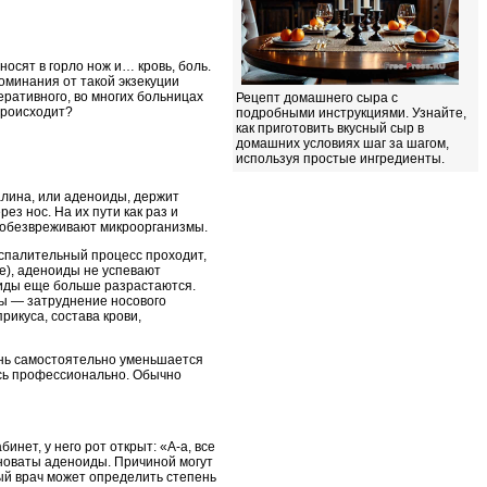
носят в горло нож и… кровь, боль.
оминания от такой экзекуции
еративного, во многих больницах
Рецепт домашнего сыра с
происходит?
подробными инструкциями. Узнайте,
как приготовить вкусный сыр в
домашних условиях шаг за шагом,
используя простые ингредиенты.
лина, или аденоиды, держит
з нос. На их пути как раз и
 обезвреживают микроорганизмы.
оспалительный процесс проходит,
е), аденоиды не успевают
оиды еще больше разрастаются.
ны — затруднение носового
рикуса, состава крови,
ань самостоятельно уменьшается
ись профессионально. Обычно
ет, у него рот открыт: «А-а, все
виноваты аденоиды. Причиной могут
ый врач может определить степень