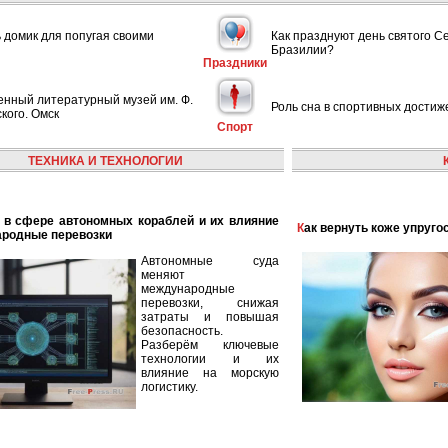
ь домик для попугая своими
Как празднуют день святого С
Бразилии?
Праздники
енный литературный музей им. Ф.
Роль сна в спортивных достиж
кого. Омск
Спорт
ТЕХНИКА И ТЕХНОЛОГИИ
Как вернуть коже упруго
ародные перевозки
Автономные суда
меняют
международные
перевозки, снижая
затраты и повышая
безопасность.
Разберём ключевые
технологии и их
влияние на морскую
логистику.