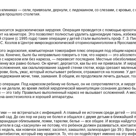
 в клиниках — сели, привязали, дернули, с лидокаином, со слезами, с кровью, 
дов прошлого столетия.
осится эндоскопическая хирургия. Операция проводится с помощью крохотны
дит на мониторе. Это позволяет полностью удалить аденоидную ткань, избеж
стране (с 1995 года) такие операции у детей стали выполнять проф. Г. З. П
 С. Козлов в Центре микроэндоскопической оториноларингологии в Ярославле
это эндоскопия, компьютерная томография плюс операция под общим наркоз
а. Конечно, было бы неправильно говорить о том, что наркоз — это абсолют
я с наркозом или без наркоза, — перевесит последнее. Местные обезболива
енку все равно больно. Он кричит, дергается, как бы его ни привязали. И хир
осложнения, как скальпирование задней стенки глотки, когда срезают маленьк
рови, боль, ужас, который испытывает ребенок, отражаются на психике. У де
недержания мочи, тики, заикания. В общем, их продолжали лечить дальше, тол
 операции. Под наркозом ребенку не больно, он не сопротивляется, и хирур
бы ни делали, во время любой хирургической манипуляции сознание должно б
и — это табу. Правильно выполненный наркоз не вызывает осложнений. А мес
рача-анестезиолога и хорошей аппаратуры.
и — не встречаться с инфекцией. А главный ее источник среди детей — это
ий сад. До сих пор ни разу не болел и общался с двумя детьми в ближайшей 
карандаши облизываем, ложки, тарелки, белье — все общее. И всегда найдутся
ители в сад «засунули» не потому, что ребенок должен развиваться, контактир
 недель, как новичок занемог, засопел, закашлял, залихорадил (до 39.). Врач
нтибиотик, который ему нравится. То, что он подействует именно на эту ин