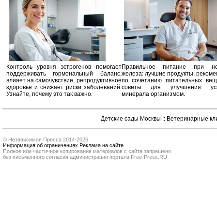
Контроль уровня эстрогенов помогает
Правильное питание при не
поддерживать гормональный баланс,
железа: лучшие продукты, реком
влияет на самочувствие, репродуктивное
по сочетанию питательных вещ
здоровье и снижает риски заболеваний.
советы для улучшения усв
Узнайте, почему это так важно.
минерала организмом.
Детские сады Москвы
::
Ветеринарные кл
© Независимая Пресса 2014-2026
Информация об ограничениях
Реклама на сайте
Полное или частичное копирование материалов с сайта запрещено
без письменного согласия администрации портала Free-Press.RU