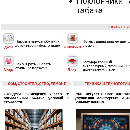
Поклонники т
табака
НОВЫЕ ПУ
Плюсы и минусы обучения
Почему шиншилла не даётс
детей игре на фортепиано
в руки?
Дети
Животные
Государственный
Как выбрать и носить
литературный музей им. Ф. 
стильные перчатки
Мода
Досуг
Достоевского. Омск
ДОМ, СТРОИТЕЛЬСТВО, РЕМОНТ
ТЕХНИКА И ТЕХНОЛОГИИ
Складские помещения класса B:
Роль искусственного интеллекта в
оптимальный баланс условий и
улучшении мониторинга и ан
стоимости
больших данных