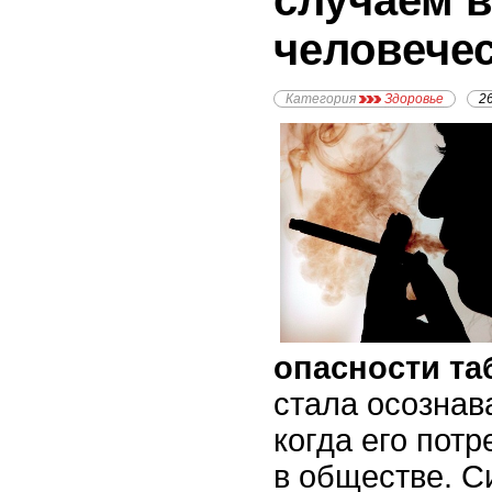
случаем в
человече
Категория
Здоровье
2
опасности та
стала осознава
когда его пот
в обществе. С