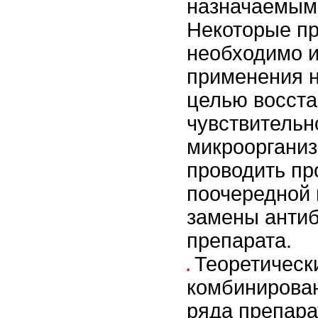
назначаемыми
Некоторые п
необходимо и
применения н
целью восст
чувствительн
микроорганизм
проводить п
поочередной 
замены антиб
препарата.
Теоретическ
комбинирова
ряда препара