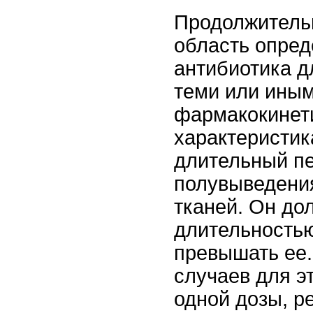
Продолжительн
область опре
антибиотика д
теми или ины
фармакокинет
характеристик
длительный п
полувыведения
тканей. Он до
длительность
превышать ее.
случаев для э
одной дозы, р