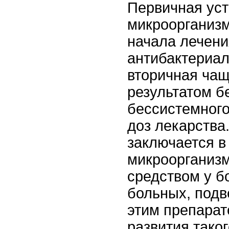
Первичная уст
микроорганизм
начала лечени
антибактериа
вторичная чащ
результатом б
бессистемног
доз лекарства
заключается в
микроорганиз
средством у б
больных, под
этим препарат
развития тако