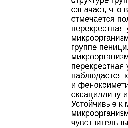
структуре гру
означает, что 
отмечается по
перекрестная 
микроорганизм
группе пениц
микроорганизм
перекрестная 
наблюдается 
и феноксимет
оксациллину и
Устойчивые к 
микроорганиз
чувствительны