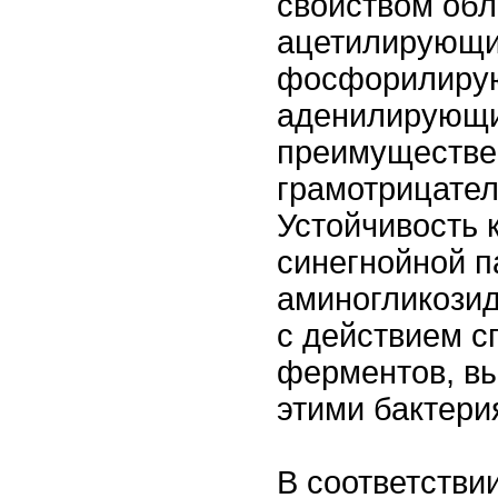
свойством об
ацетилирующи
фосфорилиру
аденилирующ
преимуществе
грамотрицате
Устойчивость 
синегнойной п
аминогликози
с действием 
ферментов, в
этими бактери
В соответстви