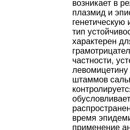
возникает в р
плазмид и эпи
генетическую
тип устойчиво
характерен дл
грамотрицател
частности, уст
левомицетину 
штаммов саль
контролируетс
обусловливае
распространен
время эпидеми
применение а