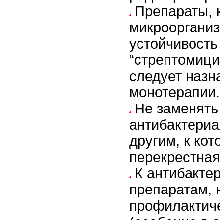
Препараты, 
микроорганиз
устойчивость
“стрептомици
следует назн
монотерапии.
Не заменять
антибактериа
другим, к ко
перекрестная
К антибакте
препаратам,
профилактич