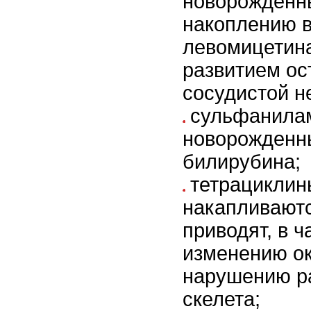
новорожденны
накоплению в
левомицетин
развитием ос
сосудистой н
сульфанила
новорожденн
билирубина;
тетрациклин
накапливаютс
приводят, в ч
изменению ок
нарушению ра
скелета;