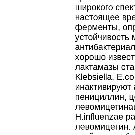
широкого спек
настоящее вр
ферменты, оп
устойчивость 
антибактериа
хорошо извест
лактамазы ста
Klebsiella, E.col
инактивируют
пенициллин, 
левомицетина
H.influenzae р
левомицетин.