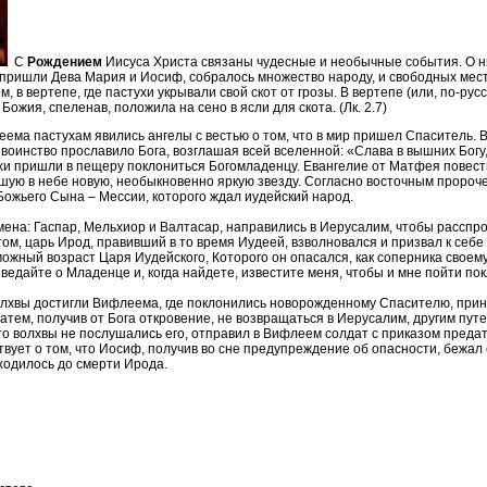
С
Рождением
Иисуса Христа связаны чудесные и необычные события. О н
пришли Дева Мария и Иосиф, соб­ралось множество народу, и свободных мест
, в вертепе, где пастухи укрывали свой скот от грозы. В вертепе (или, по-русс
ожия, спеленав, положила на сено в ясли для скота. (Лк. 2.7)
еема пастухам явились ангелы с вестью о том, что в мир пришел Спаситель. В
инство прославило Бога, возглашая всей вселенной: «Слава в вышних Богу, 
стухи пришли в пещеру поклониться Богомладенцу. Евангелие от Матфея повес
вшую в небе новую, необыкновенно яркую звезду. Согласно восточным пророч
Божьего Сына – Мессии, которого ждал иудейский народ.
ена: Гаспар, Мельхиор и Валтасар, направились в Иерусалим, чтобы расспрос
м, царь Ирод, правивший в то время Иудеей, взволновался и призвал к себе 
можный возраст Царя Иудейского, Которого он опасался, как соперника свое
едайте о Младенце и, когда найдете, известите меня, чтобы и мне пойти покл
олхвы достигли Вифлеема, где поклонились новорожденному Спасителю, прин
Затем, получив от Бога откровение, не возвращаться в Иерусалим, другим пут
то волхвы не послушались его, отправил в Вифлеем солдат с приказом предат
ствует о том, что Иосиф, получив во сне предупреждение об опасности, бежа
аходилось до смерти Ирода.