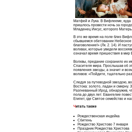
Матфей и Лука. В Вифлееме, куда 
приш­лось провести ночь за городом
Младенец Иисус, которого Матерь Б
В это же время на поле близ Вифл
сбывшемся обетовании Небесное во
благоволение!» (Лк. 2. 14). И па
волхвах, которые увидели воссия
означал время пришествия в мир 
Волхвы, предание сохранило их им
Спасителя мира. Прослышав об это
появления звезды, а значит и воз
волхвов: «Пойдите, тщательно разв
Следуя за путеводной звездою, в
Востока: золото, ладан и смирну. 
Разгневанный Ирод, обнаружив, ч
пола до двух лет. Евангелие пове
Египет, где Святое семейство и н
Читать также
Рождественская индейка
Сбитень
Рождество Христово 7 января
Праздник Рождества Христова