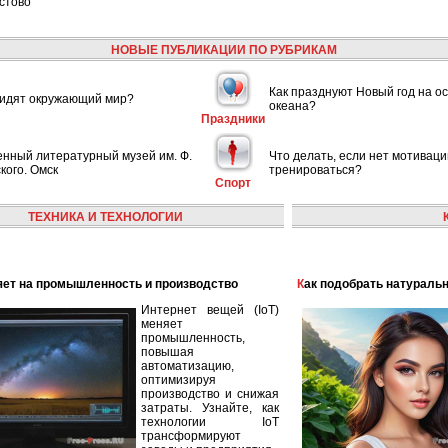
стово
НОВЫЕ ПУБЛИКАЦИИ ПО РУБРИКАМ
Как празднуют Новый год на ос
видят окружающий мир?
океана?
Праздники
енный литературный музей им. Ф.
Что делать, если нет мотиваци
кого. Омск
тренироваться?
Спорт
ТЕХНИКА И ТЕХНОЛОГИИ
лияет на промышленность и производство
Как подобрать натураль
Интернет вещей (IoT)
меняет
промышленность,
повышая
автоматизацию,
оптимизируя
производство и снижая
затраты. Узнайте, как
технологии IoT
трансформируют