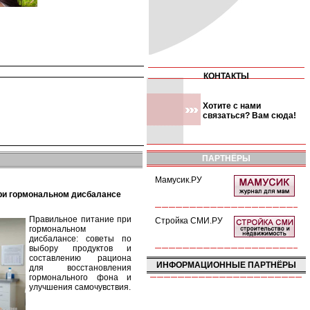
КОНТАКТЫ
Хотите с нами
связаться? Вам сюда!
ПАРТНЁРЫ
Мамусик.РУ
при гормональном дисбалансе
Правильное питание при
Стройка СМИ.РУ
гормональном
дисбалансе: советы по
выбору продуктов и
составлению рациона
ИНФОРМАЦИОННЫЕ ПАРТНЁРЫ
для восстановления
гормонального фона и
улучшения самочувствия.