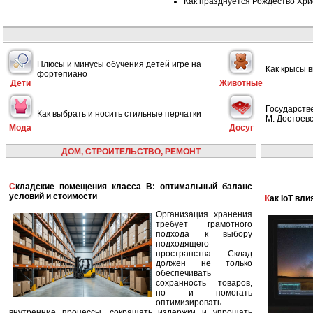
Как празднуется Рождество Хри
Плюсы и минусы обучения детей игре на
Как крысы 
фортепиано
Дети
Животные
Государств
Как выбрать и носить стильные перчатки
М. Достоевс
Мода
Досуг
ДОМ, СТРОИТЕЛЬСТВО, РЕМОНТ
Складские помещения класса B: оптимальный баланс
условий и стоимости
Как IoT в
Организация хранения
требует грамотного
подхода к выбору
подходящего
пространства. Склад
должен не только
обеспечивать
сохранность товаров,
но и помогать
оптимизировать
внутренние процессы, сокращать издержки и упрощать