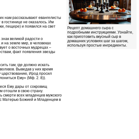
их нам рассказывают евангелисты
 в гостинице не оказалось. Им
ки, пе­щере) и появился на свет
Рецепт домашнего сыра с
подробными инструкциями. Узнайте,
как приготовить вкусный сыр в
 знак великой радости о
домашних условиях шаг за шагом,
и на земле мир, в человеках
используя простые ингредиенты.
твует о восточных мудрецах –
ествам, факт появления звезды
ить там, где должно искать
волхвов. Выведав у них время
му царствованию, Ирод просил
ониться Ему» (Мф. 2. 8)).
еся Ему дары от сокровищ
ем отошли в свою страну.
ь смерти всех младенцев мужского
л с Матерью Божией и Младенцем в