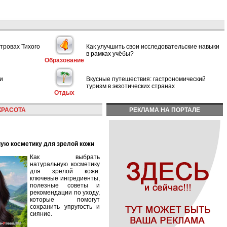
тровах Тихого
Как улучшить свои исследовательские навыки
в рамках учёбы?
Образование
и
Вкусные путешествия: гастрономический
туризм в экзотических странах
Отдых
КРАСОТА
РЕКЛАМА НА ПОРТАЛЕ
ную косметику для зрелой кожи
Как выбрать
натуральную косметику
для зрелой кожи:
ключевые ингредиенты,
полезные советы и
рекомендации по уходу,
которые помогут
сохранить упругость и
сияние.