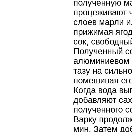
полученную м
процеживают ч
слоев марли и
прижимая ягод
сок, свободный
Полученный со
алюминиевом 
тазу на сильн
помешивая его
Когда вода вы
добавляют сах
полученного со
Варку продол
мин. Затем до