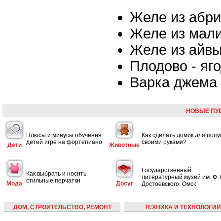
Желе из абри
Желе из мал
Желе из айв
Плодово - яг
Варка джема
НОВЫЕ ПУ
Плюсы и минусы обучения
Как сделать домик для попу
детей игре на фортепиано
своими руками?
Дети
Животные
Государственный
Как выбрать и носить
литературный музей им. Ф. 
стильные перчатки
Мода
Досуг
Достоевского. Омск
ДОМ, СТРОИТЕЛЬСТВО, РЕМОНТ
ТЕХНИКА И ТЕХНОЛОГИИ