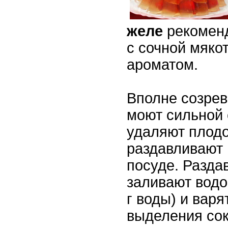
желе
рекомен
с сочной мяко
ароматом.
Вполне созре
моют сильной 
удаляют плод
раздавливают 
посуде. Разд
заливают водой
г воды) и варя
выделения сок