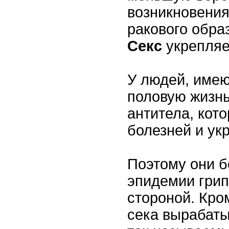
возникновения
ракового образ
Секс
укрепляе
У людей, име
половую жизн
антитела, кот
болезней и ук
Поэтому они б
эпидемии грип
стороной. Кром
сека вырабат