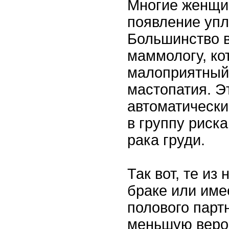
Многие женщи
появление упл
Большинство в
маммологу, ко
малоприятный 
мастопатия. Э
автоматическ
в группу риск
рака груди.
Так вот, те из 
браке или име
полового парт
меньшую веро