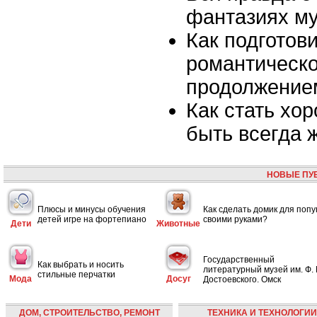
фантазиях м
Как подготови
романтическо
продолжени
Как стать хо
быть всегда 
НОВЫЕ ПУ
Плюсы и минусы обучения
Как сделать домик для попу
детей игре на фортепиано
своими руками?
Дети
Животные
Государственный
Как выбрать и носить
литературный музей им. Ф. 
стильные перчатки
Мода
Досуг
Достоевского. Омск
ДОМ, СТРОИТЕЛЬСТВО, РЕМОНТ
ТЕХНИКА И ТЕХНОЛОГИИ