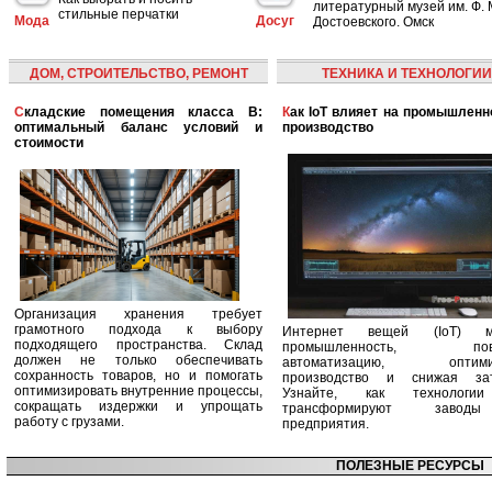
литературный музей им. Ф. 
стильные перчатки
Мода
Досуг
Достоевского. Омск
ДОМ, СТРОИТЕЛЬСТВО, РЕМОНТ
ТЕХНИКА И ТЕХНОЛОГИИ
Складские помещения класса B:
Как IoT влияет на промышленность и
оптимальный баланс условий и
производство
стоимости
Организация хранения требует
грамотного подхода к выбору
Интернет вещей (IoT) м
подходящего пространства. Склад
промышленность, пов
должен не только обеспечивать
автоматизацию, оптими
сохранность товаров, но и помогать
производство и снижая зат
оптимизировать внутренние процессы,
Узнайте, как технологи
сокращать издержки и упрощать
трансформируют заво
работу с грузами.
предприятия.
ПОЛЕЗНЫЕ РЕСУРСЫ