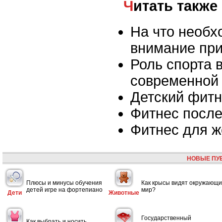
Читать также
На что необх
внимание пр
Роль спорта 
современной
Детский фит
Фитнес после
Фитнес для 
НОВЫЕ ПУ
Плюсы и минусы обучения
Как крысы видят окружающ
детей игре на фортепиано
мир?
Дети
Животные
Государственный
Как выбрать и носить