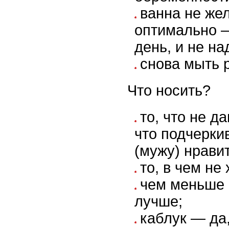
ванна не же
оптимально —
день, и не на
снова мыть р
Что носить?
то, что не да
что подчеркив
(мужу) нрави
то, в чем не
чем меньше 
лучше;
каблук — да,