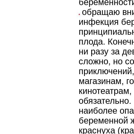
беременност
обращаю вн
инфекция бе
принципиальн
плода. Конеч
ни разу за д
сложно, но с
приключений,
магазинам, г
кинотеатрам,
обязательно. 
наиболее опа
беременной 
краснуха (кр