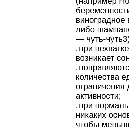
(например Но
беременности
виноградное в
либо шампанс
— чуть-чуть3)
при нехватке
возникает со
поправляютс
количества ед
ограничения 
активности;
при нормаль
никаких осно
чтобы меньше