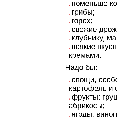
поменьше ко
грибы;
горох;
свежие дрож
клубнику, ма
всякие вкус
кремами.
Надо бы:
овощи, особ
картофель и 
фрукты: груш
абрикосы;
ягоды: вино