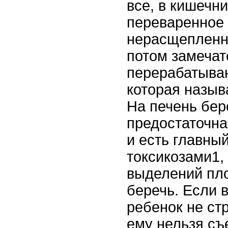
все, в кишечн
переваренное
нерасщепленно
потом замечат
перерабатыва
которая назыв
На печень бер
предостаточн
и есть главны
токсикозами1,
выделений плод
беречь. Если 
ребенок не стр
ему нельзя съ