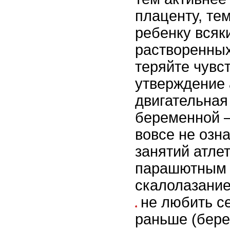
плаценту, те
ребенку всяк
растворенных
теряйте чувс
утверждение 
двигательная
беременной 
вовсе не озн
занятий атле
парашютным 
скалолазание
не любить с
раньше (бер