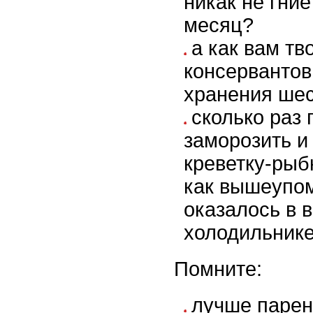
никак не гние
месяц?
а как вам тв
консервантов
хранения ше
сколько раз
заморозить и
креветку-рыбк
как вышеупо
оказалось в 
холодильник
Помните:
лучше парен