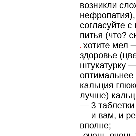
возникли сло
нефропатия),
согласуйте с
питья (что? с
хотите мел 
здоровье (цв
штукатурку —
оптимальнее 
кальция глюк
лучше) каль
— 3 таблетки
— и вам, и р
вполне;
очень-очень