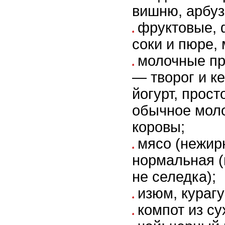
вишню, арбуз
фруктовые, 
соки и пюре,
молочные пр
— творог и к
йогурт, прост
обычное моло
коровы;
мясо (нежир
нормальная (
не селедка);
изюм, курагу
компот из су