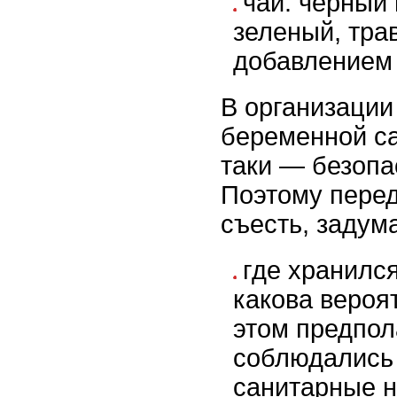
чай: черный 
зеленый, тра
добавлением 
В организации
беременной са
таки — безопа
Поэтому перед 
съесть, задум
где хранилс
какова вероят
этом предпол
соблюдались
санитарные 