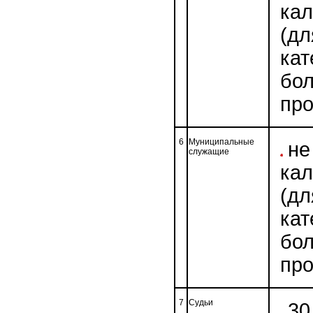
ка
(дл
кат
бо
про
6
Муниципальные
не
служащие
ка
(дл
кат
бо
про
7
Судьи
30