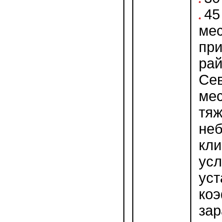
45
мес
при
рай
Сев
мес
тя
не
кл
усл
ус
ко
зар