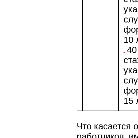
ук
слу
фо
10 
40
ста
ук
слу
фо
15 
Что касается 
работников, и