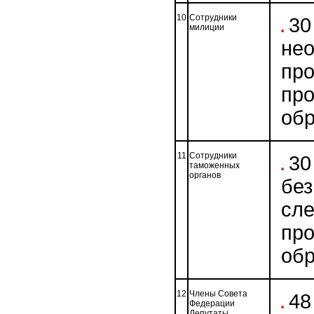
10
Сотрудники
30
милиции
не
про
про
обр
11
Сотрудники
30
таможенных
органов
без
сле
про
обр
12
Члены Совета
48
Федерации
Депутаты