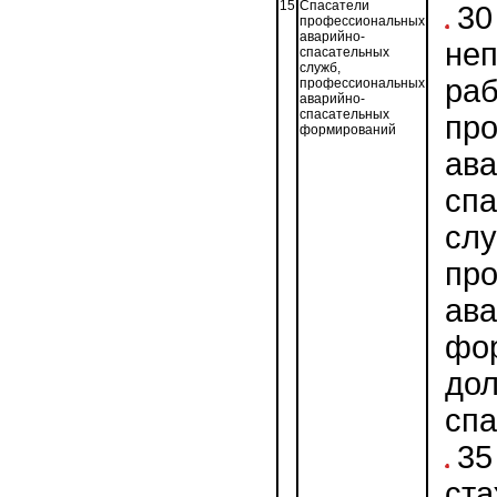
15
Спасатели
30
профессиональных
аварийно-
не
спасательных
служб,
раб
профессиональных
аварийно-
спасательных
пр
формирований
ава
сп
слу
пр
ав
фо
до
спа
35
ста