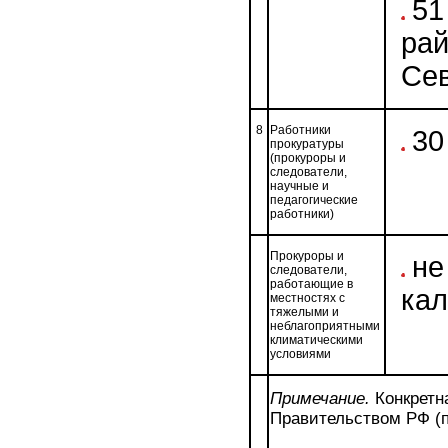
51
рай
Се
8
Работники
30
прокуратуры
(прокуроры и
следователи,
научные и
педагогические
работники)
Прокуроры и
не
следователи,
работающие в
ка
местностях с
тяжелыми и
неблагоприятными
климатическими
условиями
Примечание.
Конкретн
Правительством РФ (п