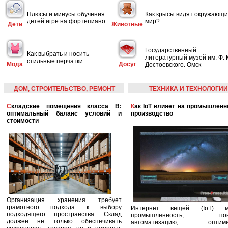
Плюсы и минусы обучения
Как крысы видят окружающ
детей игре на фортепиано
мир?
Дети
Животные
Государственный
Как выбрать и носить
литературный музей им. Ф. 
стильные перчатки
Мода
Досуг
Достоевского. Омск
ДОМ, СТРОИТЕЛЬСТВО, РЕМОНТ
ТЕХНИКА И ТЕХНОЛОГИИ
Складские помещения класса B:
Как IoT влияет на промышленность и
оптимальный баланс условий и
производство
стоимости
Организация хранения требует
грамотного подхода к выбору
Интернет вещей (IoT) м
подходящего пространства. Склад
промышленность, пов
должен не только обеспечивать
автоматизацию, оптими