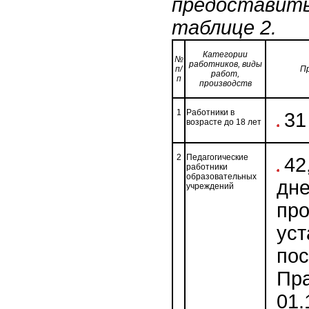
предоставить
таблице 2.
Категории
№
работников, виды
п/
П
работ,
п
производств
1
Работники в
31
возрасте до 18 лет
2
Педагогические
42
работники
образовательных
дне
учреждений
про
уст
по
Пра
01.