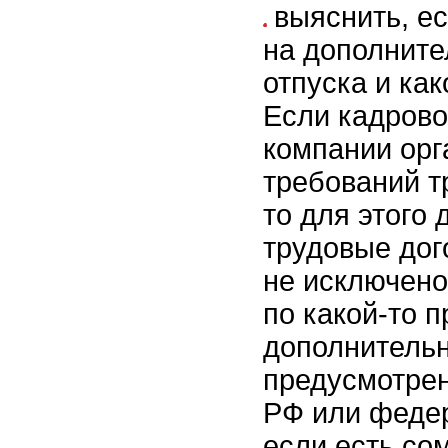
выяснить, ес
на дополнит
отпуска и как
Если кадрово
компании орг
требований т
то для этого
трудовые дог
не исключено
по какой-то 
дополнительн
предусмотре
РФ или феде
если есть со