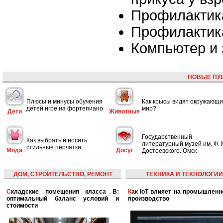
Профилактик
Профилактик
Компьютер и 
НОВЫЕ ПУ
Плюсы и минусы обучения
Как крысы видят окружающ
детей игре на фортепиано
мир?
Дети
Животные
Государственный
Как выбрать и носить
литературный музей им. Ф. 
стильные перчатки
Мода
Досуг
Достоевского. Омск
ДОМ, СТРОИТЕЛЬСТВО, РЕМОНТ
ТЕХНИКА И ТЕХНОЛОГИИ
Складские помещения класса B:
Как IoT влияет на промышленность и
оптимальный баланс условий и
производство
стоимости