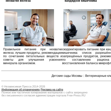
нехватке железа
кандидозе кишечника
Правильное питание при нехватке
скорректировать питание при ка
железа: лучшие продукты, рекомендации
кишечника: список разрешё
по сочетанию питательных веществ и
запрещённых продуктов, рекоме
советы для улучшения усвоения
по составлению рацион
минерала организмом.
восстановления баланса микроф
Детские сады Москвы
::
Ветеринарные кл
© Независимая Пресса 2014-2026
Информация об ограничениях
Реклама на сайте
Полное или частичное копирование материалов с сайта запрещено
без письменного согласия администрации портала Free-Press.RU