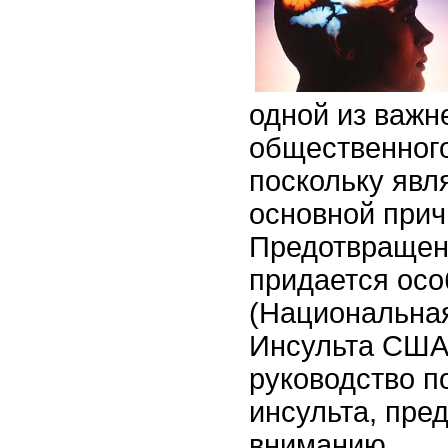
одной из важ
общественного
поскольку явл
основной прич
Предотвращен
придается осо
(Национальна
Инсульта США
руководство 
инсульта, пр
вниманию.