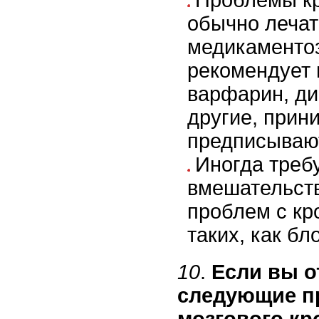
Проблемы к
обычно лечат
медикаментоз
рекомендует 
варфарин, д
другие, прини
предписываю
Иногда треб
вмешательств
проблем с кр
таких, как бл
10
.
Если вы о
следующие п