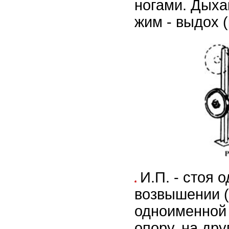
ногами. Дыхан
жим - выдох (
И.П. - стоя 
возвышении (
одноименной 
опору, на дру