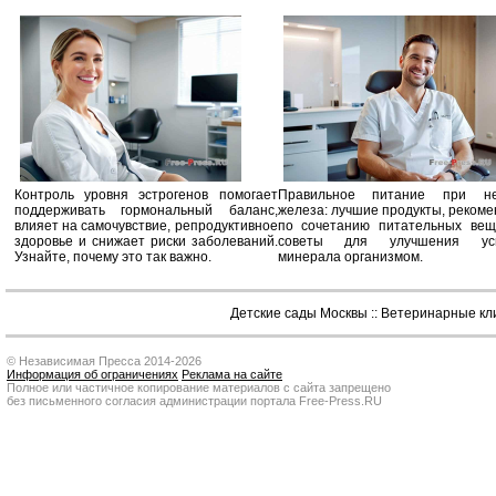
Контроль уровня эстрогенов помогает
Правильное питание при не
поддерживать гормональный баланс,
железа: лучшие продукты, реком
влияет на самочувствие, репродуктивное
по сочетанию питательных вещ
здоровье и снижает риски заболеваний.
советы для улучшения усв
Узнайте, почему это так важно.
минерала организмом.
Детские сады Москвы
::
Ветеринарные кл
© Независимая Пресса 2014-2026
Информация об ограничениях
Реклама на сайте
Полное или частичное копирование материалов с сайта запрещено
без письменного согласия администрации портала Free-Press.RU