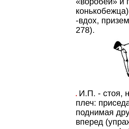
«воробей» и 
конькобежца)
-вдох, призем
278).
И.П. - стоя,
плеч: приседа
поднимая дру
вперед (упра