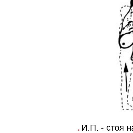
И.П. - стоя н