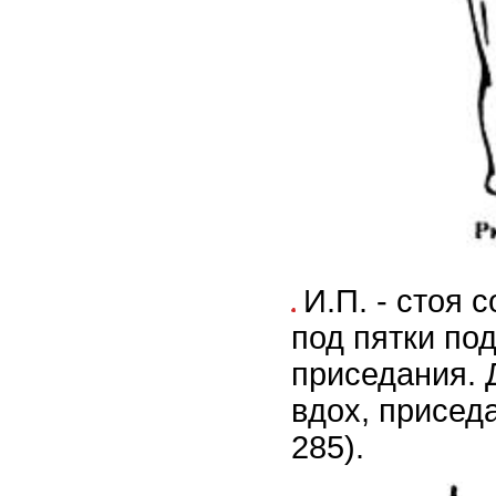
И.П. - стоя 
под пятки по
приседания. Д
вдох, приседа
285).