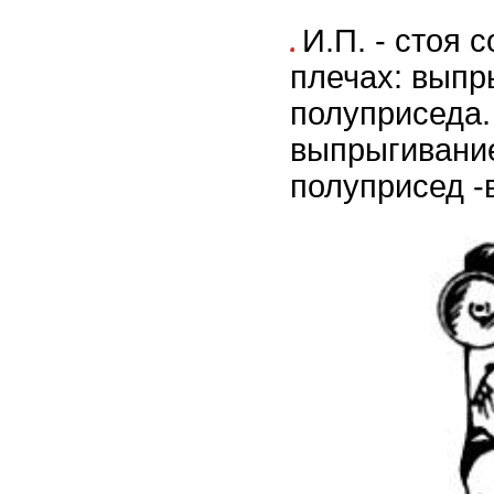
И.П. - стоя 
плечах: выпр
полуприседа.
выпрыгивание
полуприсед -в