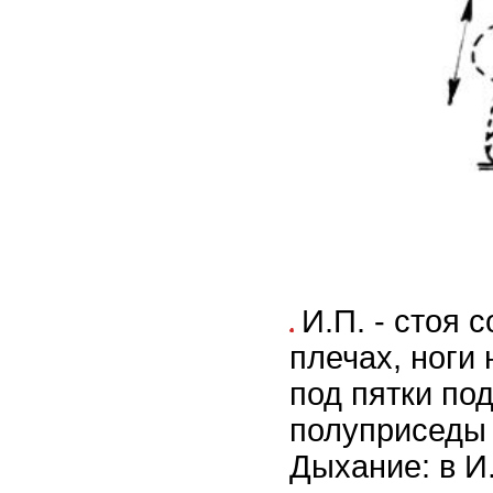
И.П. - стоя 
плечах, ноги
под пятки по
полуприседы 
Дыхание: в И.