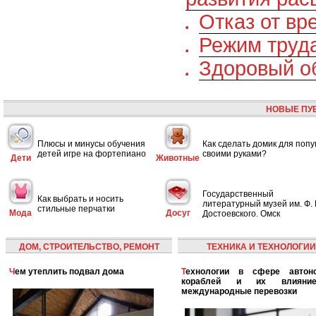
Отказ от вр
Режим труда
Здоровый о
НОВЫЕ ПУ
Плюсы и минусы обучения
Как сделать домик для попу
детей игре на фортепиано
своими руками?
Дети
Животные
Государственный
Как выбрать и носить
литературный музей им. Ф. 
стильные перчатки
Мода
Досуг
Достоевского. Омск
ДОМ, СТРОИТЕЛЬСТВО, РЕМОНТ
ТЕХНИКА И ТЕХНОЛОГИИ
Чем утеплить подвал дома
Технологии в сфере автономных
кораблей и их влияни
международные перевозки