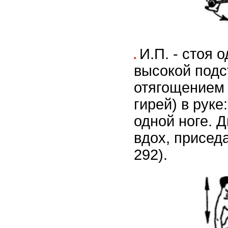
И.П. - стоя 
высокой подс
отягощением 
гирей) в руке
одной ноге. Д
вдох, приседа
292).