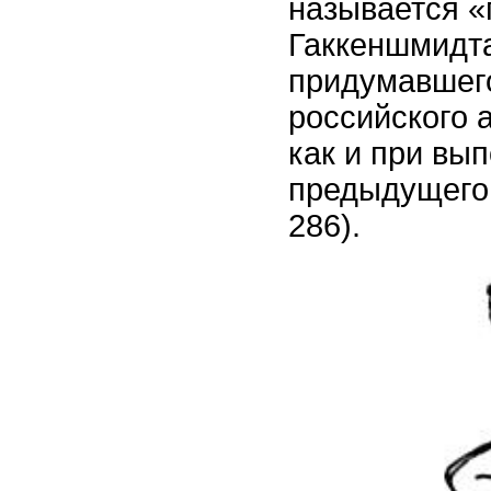
называется 
Гаккеншмидта
придумавшего
российского 
как и при вы
предыдущего 
286).