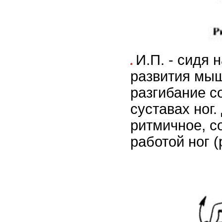
И.П. - сидя 
развития мыш
разгибание с
суставах ног
ритмичное, с
работой ног (