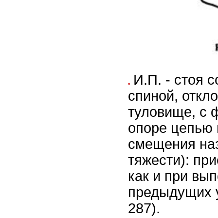
И.П. - стоя 
спиной, откл
туловище, с 
опоре цепью 
смещения на
тяжести): пр
как и при вы
предыдущих у
287).