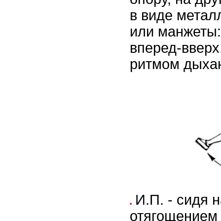
в виде метал
или манжеты:
вперед-вверх
ритмом дыхан
И.П. - сидя 
отягощением 