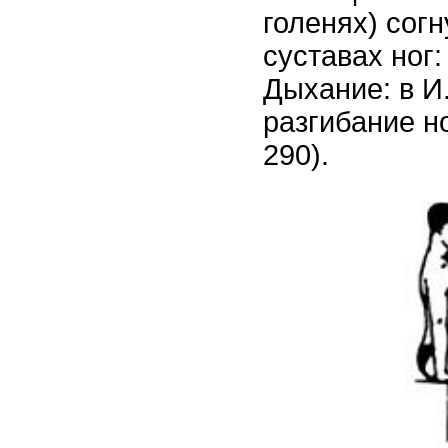
голенях) сог
суставах ног:
Дыхание: в И.
разгибание но
290).