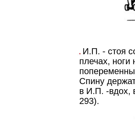
И.П. - стоя 
плечах, ноги
попеременны
Спину держат
в И.П. -вдох,
293).