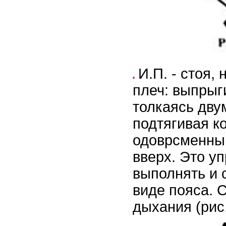
И.П. - стоя,
плеч: выпрыг
толкаясь дву
подтягивая ко
одоврсменны
вверх. Это у
выполнять и 
виде пояса. 
дыхания (рис.