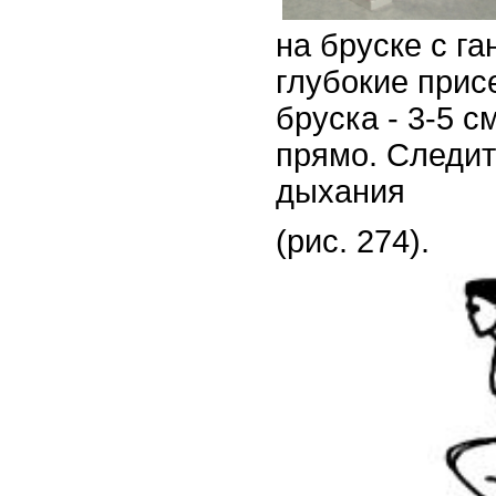
на бруске с га
глубокие прис
бруска - 3-5 с
прямо. Следит
дыхания
(рис. 274).