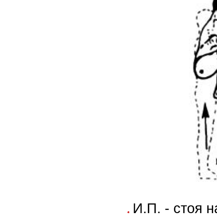
И.П. - стоя н