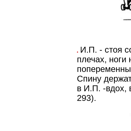
И.П. - стоя 
плечах, ноги
попеременны
Спину держат
в И.П. -вдох,
293).