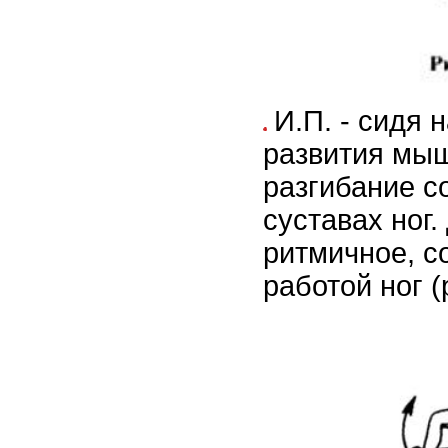
И.П. - сидя 
развития мыш
разгибание с
суставах ног
ритмичное, с
работой ног (