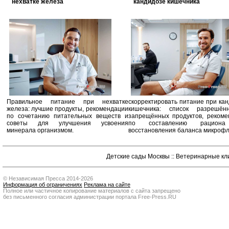
нехватке железа
кандидозе кишечника
Правильное питание при нехватке
скорректировать питание при ка
железа: лучшие продукты, рекомендации
кишечника: список разрешё
по сочетанию питательных веществ и
запрещённых продуктов, рекоме
советы для улучшения усвоения
по составлению рацион
минерала организмом.
восстановления баланса микроф
Детские сады Москвы
::
Ветеринарные кл
© Независимая Пресса 2014-2026
Информация об ограничениях
Реклама на сайте
Полное или частичное копирование материалов с сайта запрещено
без письменного согласия администрации портала Free-Press.RU