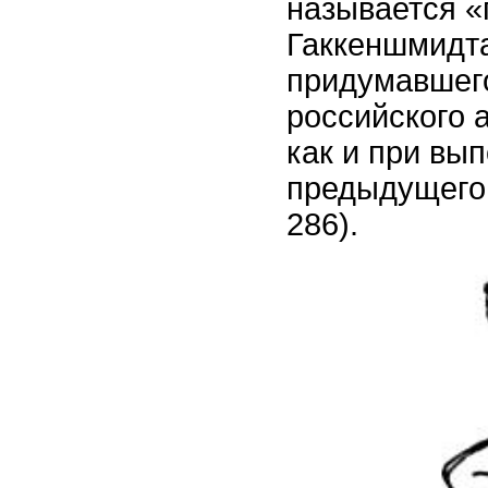
называется 
Гаккеншмидта
придумавшего
российского 
как и при вы
предыдущего 
286).