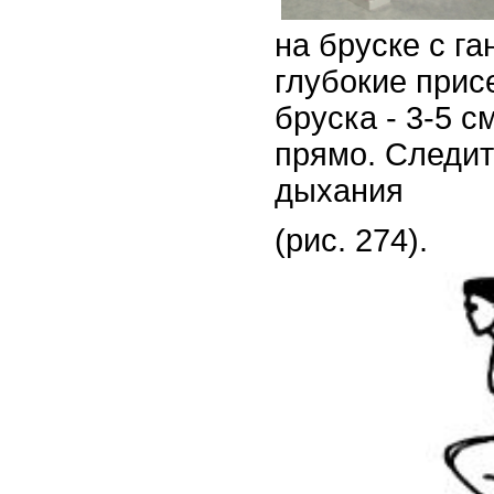
на бруске с га
глубокие прис
бруска - 3-5 с
прямо. Следит
дыхания
(рис. 274).