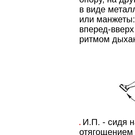
в виде метал
или манжеты:
вперед-вверх
ритмом дыхан
И.П. - сидя 
отягощением 