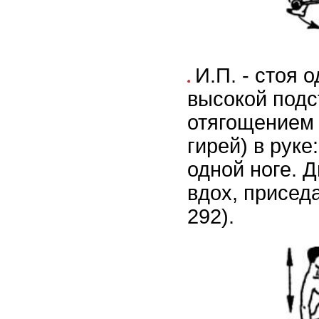
И.П. - стоя 
высокой подс
отягощением 
гирей) в руке
одной ноге. Д
вдох, приседа
292).