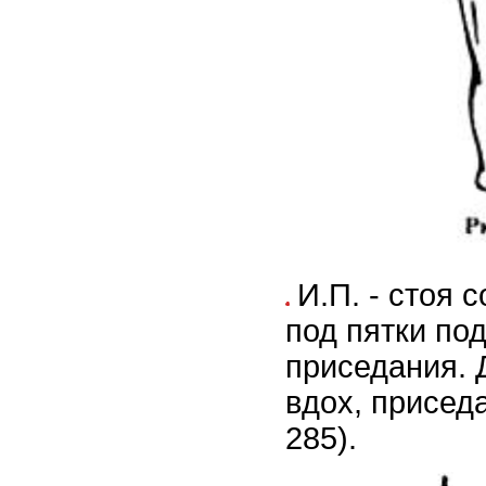
И.П. - стоя 
под пятки по
приседания. Д
вдох, приседа
285).