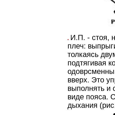
И.П. - стоя,
плеч: выпрыг
толкаясь дву
подтягивая ко
одоврсменны
вверх. Это у
выполнять и 
виде пояса. 
дыхания (рис.