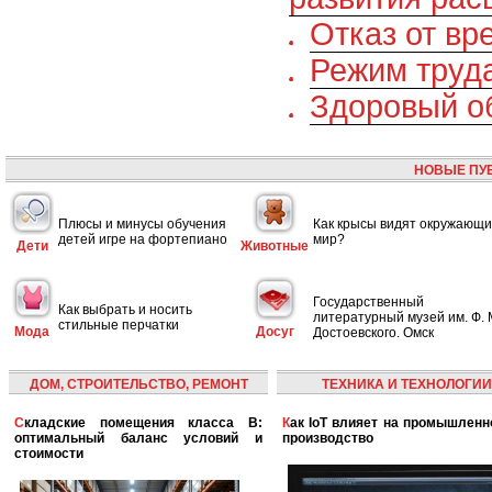
Отказ от вр
Режим труда
Здоровый о
НОВЫЕ ПУ
Плюсы и минусы обучения
Как крысы видят окружающ
детей игре на фортепиано
мир?
Дети
Животные
Государственный
Как выбрать и носить
литературный музей им. Ф. 
стильные перчатки
Мода
Досуг
Достоевского. Омск
ДОМ, СТРОИТЕЛЬСТВО, РЕМОНТ
ТЕХНИКА И ТЕХНОЛОГИИ
Складские помещения класса B:
Как IoT влияет на промышленность и
оптимальный баланс условий и
производство
стоимости