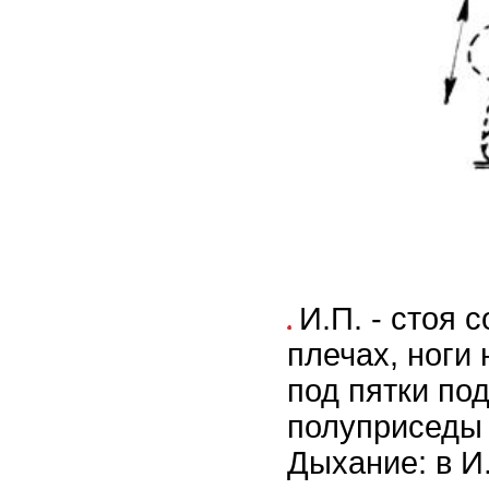
И.П. - стоя 
плечах, ноги
под пятки по
полуприседы 
Дыхание: в И.