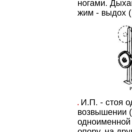
ногами. Дыхан
жим - выдох (
И.П. - стоя 
возвышении (
одноименной 
опору, на дру