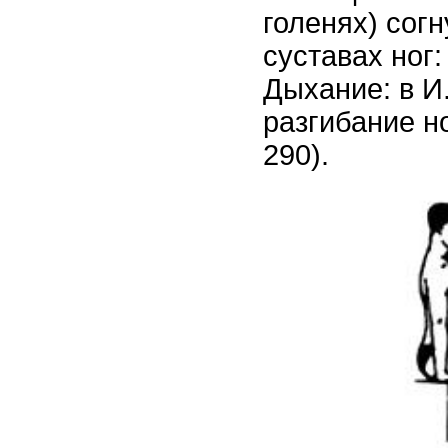
голенях) сог
суставах ног:
Дыхание: в И.
разгибание но
290).