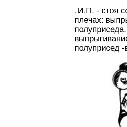
И.П. - стоя 
плечах: выпр
полуприседа.
выпрыгивание
полуприсед -в