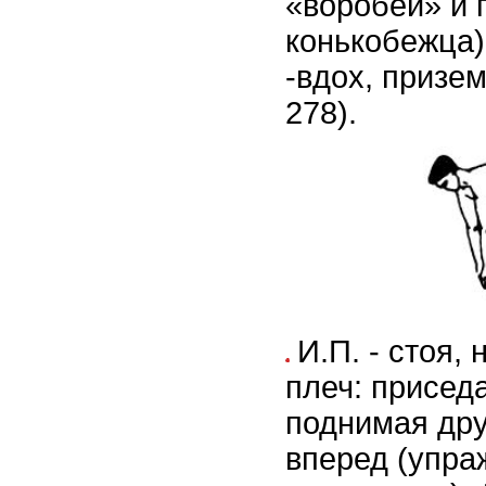
«воробей» и 
конькобежца)
-вдох, призем
278).
И.П. - стоя,
плеч: приседа
поднимая дру
вперед (упра