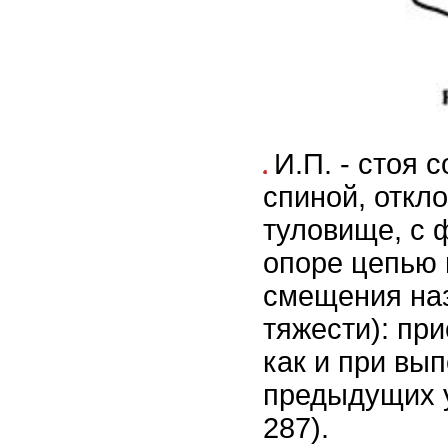
И.П. - стоя 
спиной, откл
туловище, с 
опоре цепью 
смещения на
тяжести): пр
как и при вы
предыдущих у
287).