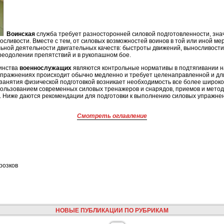
В
оинская
служба требует разносторонней силовой подготовленности, зна
сливости. Вместе с тем, от силовых возможностей воинов в той или иной ме
ной деятельности двигательных качеств: быстроты движений, выносливости,
реодолении препятствий и в рукопашном бое.
инства
военнослужащих
являются контрольные нормативы в подтягивании н
х упражнениях происходит обычно медленно и требует целенаправленной и дл
занятия физической подготовкой возникает необходимость все более широк
пользованием современных силовых тренажеров и снарядов, приемов и метод
и. Ниже даются рекомендации для подготовки к выполнению силовых упражне
Смотреть оглавление
розков
НОВЫЕ ПУБЛИКАЦИИ ПО РУБРИКАМ