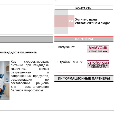
КОНТАКТЫ
Хотите с нами
связаться? Вам сюда!
ПАРТНЁРЫ
Мамусик.РУ
при кандидозе кишечника
Как скорректировать
Стройка СМИ.РУ
питание при кандидозе
кишечника: список
разрешённых и
запрещённых продуктов,
ИНФОРМАЦИОННЫЕ ПАРТНЁРЫ
рекомендации по
составлению рациона
для восстановления
баланса микрофлоры.