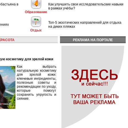
ебастьяна в
Как улучшить свои исследовательские навыки
в рамках учёбы?
Образование
Топ-5 экзотических направлений для отдыха
ениях
на диких пляжах
Отдых
КРАСОТА
РЕКЛАМА НА ПОРТАЛЕ
ную косметику для зрелой кожи
Как выбрать
натуральную косметику
для зрелой кожи:
ключевые ингредиенты,
полезные советы и
рекомендации по уходу,
которые помогут
сохранить упругость и
сияние.