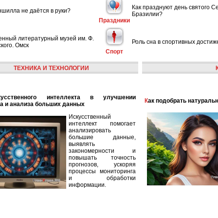
Как празднуют день святого С
шилла не даётся в руки?
Бразилии?
Праздники
енный литературный музей им. Ф.
Роль сна в спортивных достиж
кого. Омск
Спорт
ТЕХНИКА И ТЕХНОЛОГИИ
Как подобрать натураль
а и анализа больших данных
Искусственный
интеллект помогает
анализировать
большие данные,
выявлять
закономерности и
повышать точность
прогнозов, ускоряя
процессы мониторинга
и обработки
информации.