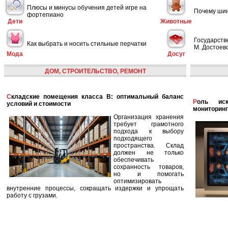
Плюсы и минусы обучения детей игре на
Почему шин
фортепиано
Дети
Животные
Государств
Как выбрать и носить стильные перчатки
М. Достоевс
Мода
Досуг
ДОМ, СТРОИТЕЛЬСТВО, РЕМОНТ
Складские помещения класса B: оптимальный баланс
Роль искусственного интеллекта в улучшении
условий и стоимости
мониторинг
Организация хранения
требует грамотного
подхода к выбору
подходящего
пространства. Склад
должен не только
обеспечивать
сохранность товаров,
но и помогать
оптимизировать
внутренние процессы, сокращать издержки и упрощать
работу с грузами.