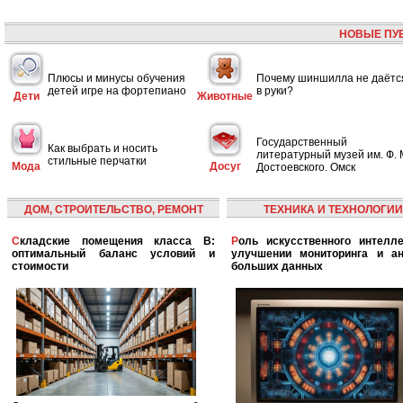
НОВЫЕ ПУ
Плюсы и минусы обучения
Почему шиншилла не даётс
детей игре на фортепиано
в руки?
Дети
Животные
Государственный
Как выбрать и носить
литературный музей им. Ф. 
стильные перчатки
Мода
Досуг
Достоевского. Омск
ДОМ, СТРОИТЕЛЬСТВО, РЕМОНТ
ТЕХНИКА И ТЕХНОЛОГИИ
Складские помещения класса B:
Роль искусственного интеллекта в
оптимальный баланс условий и
улучшении мониторинга и ан
стоимости
больших данных