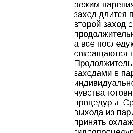
режим парения
заход длится 
второй заход 
продолжительн
а все послед
сокращаются н
Продолжитель
заходами в па
индивидуальн
чувства готов
процедуры. Ср
выхода из пар
принять охла
гидропроцеду