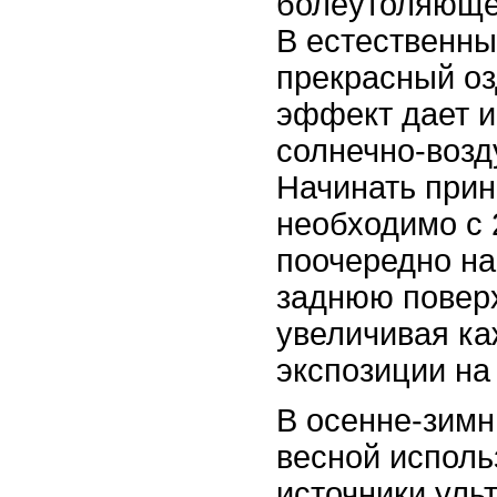
болеутоляюще
В естественны
прекрасный о
эффект дает 
солнечно-возд
Начинать прин
необходимо с 
поочередно н
заднюю поверх
увеличивая к
экспозиции на
В осенне-зимн
весной исполь
источники уль