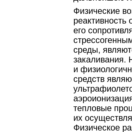
Физические во
реактивность 
его сопротивл
стрессогенны
среды, являют
закаливания.
и физиологич
средств являю
ультрафиолето
аэроионизация
тепловые проц
их осуществля
Физическое р