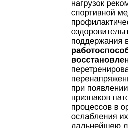
нагрузок реко
спортивной ме
профилактиче
оздоровитель
поддержания 
работоспосо
восстановле
перетренирова
перенапряжени
при появлени
признаков пат
процессов в о
ослабления их
дальнейшею л