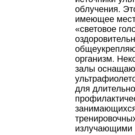
облучения. Эт
имеющее место
«световое гол
оздоровитель
общеукрепляю
организм. Нек
залы оснащаю
ультрафиолет
для длительно
профилактиче
занимающихся
тренировочных
излучающими 