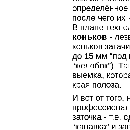
определённое 
после чего их
В плане техно
коньков
- ле
коньков затач
до 15 мм “под 
“желобок”). Та
выемка, котора
края полоза.
И вот от того,
профессионал
заточка - т.е.
“канавка” и за