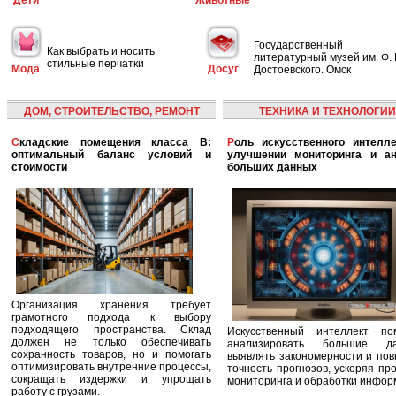
Дети
Животные
Государственный
Как выбрать и носить
литературный музей им. Ф. 
стильные перчатки
Мода
Досуг
Достоевского. Омск
ДОМ, СТРОИТЕЛЬСТВО, РЕМОНТ
ТЕХНИКА И ТЕХНОЛОГИИ
Складские помещения класса B:
Роль искусственного интеллекта в
оптимальный баланс условий и
улучшении мониторинга и ан
стоимости
больших данных
Организация хранения требует
грамотного подхода к выбору
подходящего пространства. Склад
Искусственный интеллект по
должен не только обеспечивать
анализировать большие да
сохранность товаров, но и помогать
выявлять закономерности и по
оптимизировать внутренние процессы,
точность прогнозов, ускоряя пр
сокращать издержки и упрощать
мониторинга и обработки инфор
работу с грузами.