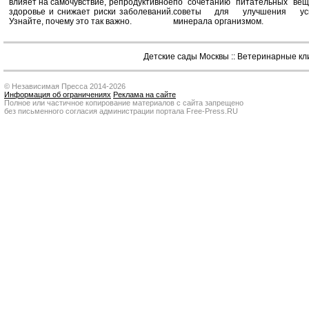
влияет на самочувствие, репродуктивное
по сочетанию питательных вещ
здоровье и снижает риски заболеваний.
советы для улучшения усв
Узнайте, почему это так важно.
минерала организмом.
Детские сады Москвы
::
Ветеринарные кл
© Независимая Пресса 2014-2026
Информация об ограничениях
Реклама на сайте
Полное или частичное копирование материалов с сайта запрещено
без письменного согласия администрации портала Free-Press.RU