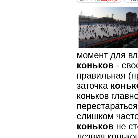
Категория
Досуг
19 де
момент для в
коньков
- св
правильная (
заточка
коньк
коньков главно
перестараться”
слишком часто
коньков
не ст
лезвия конько